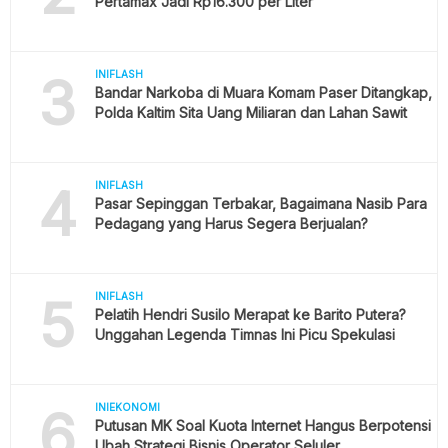
Pertamax Jadi Rp16.300 per Liter
3
INIFLASH
Bandar Narkoba di Muara Komam Paser Ditangkap,
Polda Kaltim Sita Uang Miliaran dan Lahan Sawit
4
INIFLASH
Pasar Sepinggan Terbakar, Bagaimana Nasib Para
Pedagang yang Harus Segera Berjualan?
5
INIFLASH
Pelatih Hendri Susilo Merapat ke Barito Putera?
Unggahan Legenda Timnas Ini Picu Spekulasi
6
INIEKONOMI
Putusan MK Soal Kuota Internet Hangus Berpotensi
Ubah Strategi Bisnis Operator Seluler