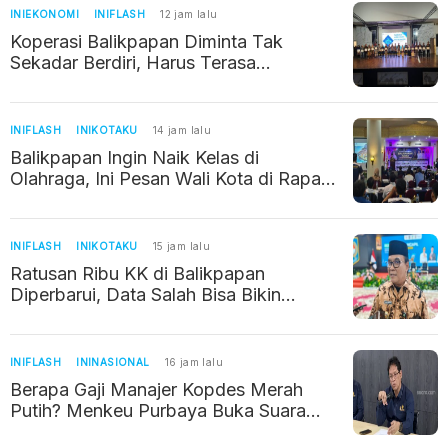
INIEKONOMI
INIFLASH
12 jam lalu
Koperasi Balikpapan Diminta Tak
Sekadar Berdiri, Harus Terasa
Manfaatnya bagi Warga
INIFLASH
INIKOTAKU
14 jam lalu
Balikpapan Ingin Naik Kelas di
Olahraga, Ini Pesan Wali Kota di Rapat
Kerja KONI
INIFLASH
INIKOTAKU
15 jam lalu
Ratusan Ribu KK di Balikpapan
Diperbarui, Data Salah Bisa Bikin
Warga Kehilangan Bantuan Sosial
INIFLASH
ININASIONAL
16 jam lalu
Berapa Gaji Manajer Kopdes Merah
Putih? Menkeu Purbaya Buka Suara
Soal Kebenarannya