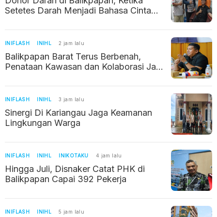
Donor Darah di Balikpapan, Ketika
Setetes Darah Menjadi Bahasa Cinta
Kemanusiaan
INIFLASH
INIHL
2 jam lalu
Balikpapan Barat Terus Berbenah,
Penataan Kawasan dan Kolaborasi Jadi
Prioritas
INIFLASH
INIHL
3 jam lalu
Sinergi Di Kariangau Jaga Keamanan
Lingkungan Warga
INIFLASH
INIHL
INIKOTAKU
4 jam lalu
Hingga Juli, Disnaker Catat PHK di
Balikpapan Capai 392 Pekerja
INIFLASH
INIHL
5 jam lalu