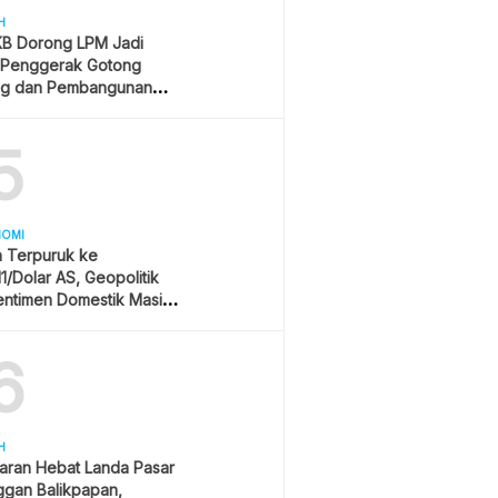
H
B Dorong LPM Jadi
 Penggerak Gotong
g dan Pembangunan
patif
5
NOMI
h Terpuruk ke
11/Dolar AS, Geopolitik
entimen Domestik Masih
yangi
6
H
aran Hebat Landa Pasar
ggan Balikpapan,