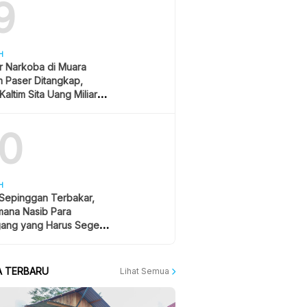
9
H
r Narkoba di Muara
 Paser Ditangkap,
Kaltim Sita Uang Miliaran
han Sawit
10
H
 Sepinggan Terbakar,
mana Nasib Para
ang yang Harus Segera
lan?
A TERBARU
Lihat Semua