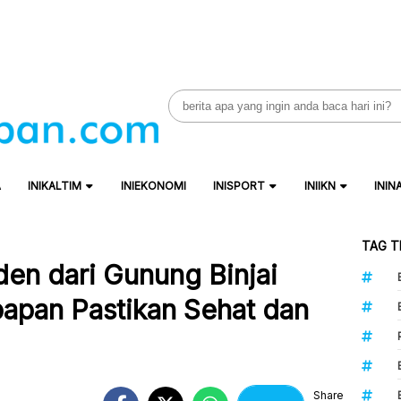
Search
for:
A
INIKALTIM
INIEKONOMI
INISPORT
INIIKN
ININ
TAG T
den dari Gunung Binjai
kpapan Pastikan Sehat dan
Share