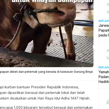
INIFLAS
Jarwa
Papar
pada H
Kantor
INIFLAS
papan dibeli dari peternak yang berada di kawasan Gunung Binjai
Yamah
Padang
Hadirk
Berag
i kurban bantuan Presiden Republik Indonesia,
an dipastikan berasal dari peternak lokal dan telah
lum disalurkan untuk Hari Raya Idul Adha 1447 Hijriah.
ncapai 1.050 kilogram tersebut berasal dari peternakan