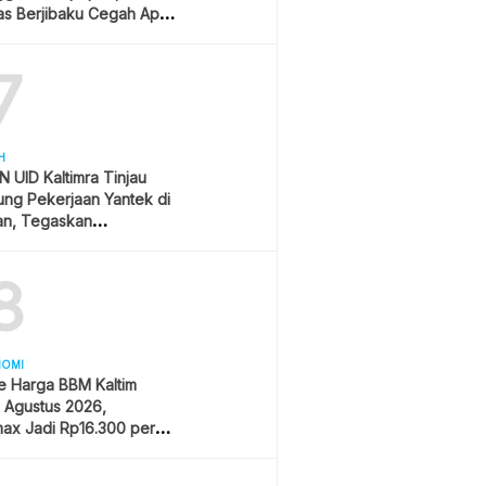
s Berjibaku Cegah Api
s
7
H
 UID Kaltimra Tinjau
ng Pekerjaan Yantek di
an, Tegaskan
matan Jadi Prioritas
8
NOMI
e Harga BBM Kaltim
1 Agustus 2026,
ax Jadi Rp16.300 per