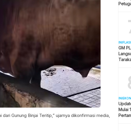
Petuga
Melua
INIFLAS
GM PLN
Langsu
Tarak
Kesela
INIEKO
Updat
Mulai 
i dari Gunung Binjai Teritip,” ujarnya dikonfirmasi media,
Pertam
Liter