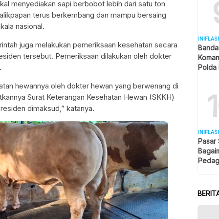
kal menyediakan sapi berbobot lebih dari satu ton
 Balikpapan terus berkembang dan mampu bersaing
ala nasional.
INIFLAS
rintah juga melakukan pemeriksaan kesehatan secara
Banda
esiden tersebut. Pemeriksaan dilakukan oleh dokter
Komam
.
Polda 
dan La
atan hewannya oleh dokter hewan yang berwenang di
bitkannya Surat Keterangan Kesehatan Hewan (SKKH)
residen dimaksud,” katanya.
INIFLAS
Pasar
Bagai
Pedag
Berjua
BERIT