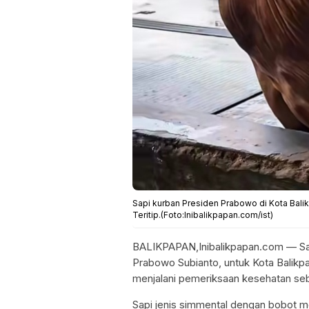
Sapi kurban Presiden Prabowo di Kota Balik
Teritip.(Foto:Inibalikpapan.com/ist)
BALIKPAPAN,Inibalikpapan.com — Sap
Prabowo Subianto, untuk Kota Balikpap
menjalani pemeriksaan kesehatan sebe
Sapi jenis simmental dengan bobot me