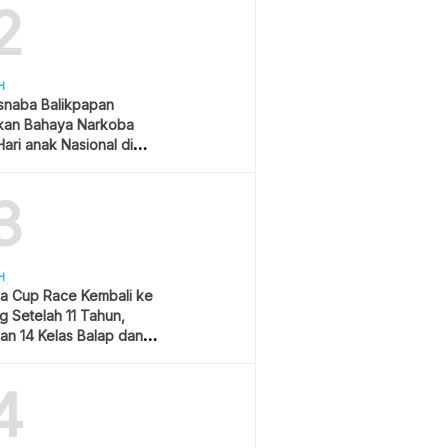
2
H
snaba Balikpapan
kan Bahaya Narkoba
ari anak Nasional di
 Gubernur Kaltim
3
H
a Cup Race Kembali ke
 Setelah 11 Tahun,
an 14 Kelas Balap dan
am Hiburan
4