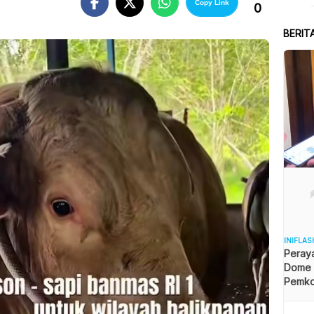
Copy Link
0
B
BERIT
INIFLAS
Peraya
Dome B
Pemkot
Angga