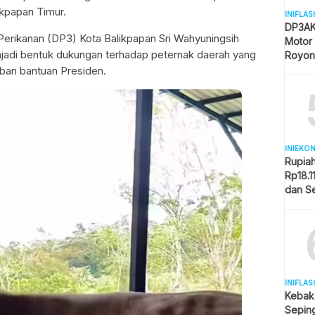
ikpapan Timur.
INIFLAS
DP3AK
Perikanan (DP3) Kota Balikpapan Sri Wahyuningsih
Motor
enjadi bentuk dukungan terhadap peternak daerah yang
Royon
Partisi
an bantuan Presiden.
INIEKO
Rupia
Rp18.1
dan S
Memba
INIFLAS
Kebak
Sepin