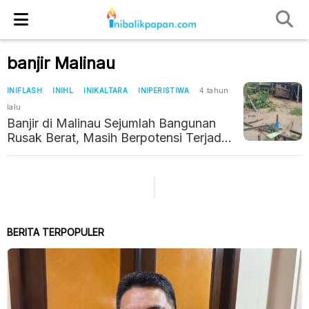
banjir Malinau
INIFLASH
INIHL
INIKALTARA
INIPERISTIWA
4 tahun
lalu
Banjir di Malinau Sejumlah Bangunan
Rusak Berat, Masih Berpotensi Terjadi
Banjir Susulan
BERITA TERPOPULER