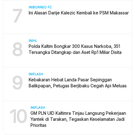
7
INIBORNEO FC
Ini Alasan Darije Kalezic Kembali ke PSM Makassar
8
INIHL
Polda Kaltim Bongkar 300 Kasus Narkoba, 351
Tersangka Ditangkap dan Aset Rp1 Miliar Disita
9
INIFLASH
Kebakaran Hebat Landa Pasar Sepinggan
Balikpapan, Petugas Berjibaku Cegah Api Meluas
10
INIFLASH
GM PLN UID Kaltimra Tinjau Langsung Pekerjaan
Yantek di Tarakan, Tegaskan Keselamatan Jadi
Prioritas