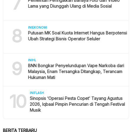
7
Pemeintah Peringatkan Bahaya Foto dan Video
Lama yang Diunggah Ulang di Media Sosial
8
INIEKONOMI
Putusan MK Soal Kuota Internet Hangus Berpotensi
Ubah Strategi Bisnis Operator Seluler
9
INIHL
BNN Bongkar Penyelundupan Vape Narkoba dari
Malaysia, Enam Tersangka Ditangkap, Terancam
Hukuman Mati
10
INIFLASH
Sinopsis ‘Operasi Pesta Copet’ Tayang Agustus
2026, Iqbaal Pimpin Pencurian di Tengah Festival
Musik
BERITA TERBARU