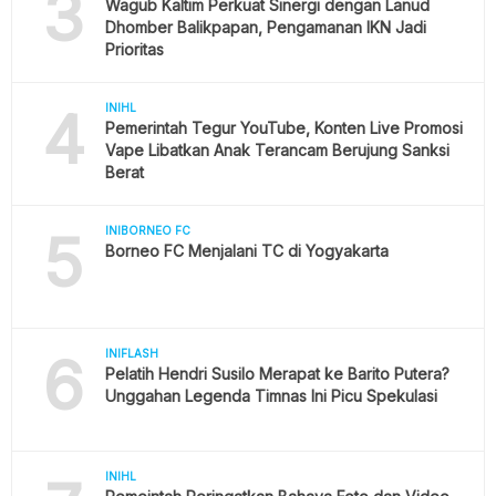
3
Wagub Kaltim Perkuat Sinergi dengan Lanud
Dhomber Balikpapan, Pengamanan IKN Jadi
Prioritas
4
INIHL
Pemerintah Tegur YouTube, Konten Live Promosi
Vape Libatkan Anak Terancam Berujung Sanksi
Berat
5
INIBORNEO FC
Borneo FC Menjalani TC di Yogyakarta
6
INIFLASH
Pelatih Hendri Susilo Merapat ke Barito Putera?
Unggahan Legenda Timnas Ini Picu Spekulasi
INIHL