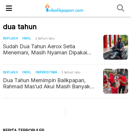
dua tahun
INIFLASH
INIHL
2 tahun lalu
Sudah Dua Tahun Aerox Setia
Menemani, Masih Nyaman Dipakai
Kuliah dan Kerja
INIFLASH
INIHL
INIPERISTIWA
3 tahun lalu
Dua Tahun Memimpin Balikpapan,
Rahmad Mas’ud Akui Masih Banyak
Kekurangan
BERITA TERPOPULER