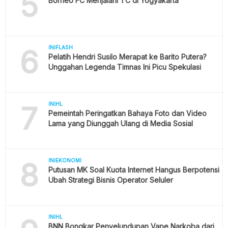
5
Borneo FC Menjalani TC di Yogyakarta
6
INIFLASH
Pelatih Hendri Susilo Merapat ke Barito Putera?
Unggahan Legenda Timnas Ini Picu Spekulasi
7
INIHL
Pemeintah Peringatkan Bahaya Foto dan Video
Lama yang Diunggah Ulang di Media Sosial
8
INIEKONOMI
Putusan MK Soal Kuota Internet Hangus Berpotensi
Ubah Strategi Bisnis Operator Seluler
INIHL
BNN Bongkar Penyelundupan Vape Narkoba dari