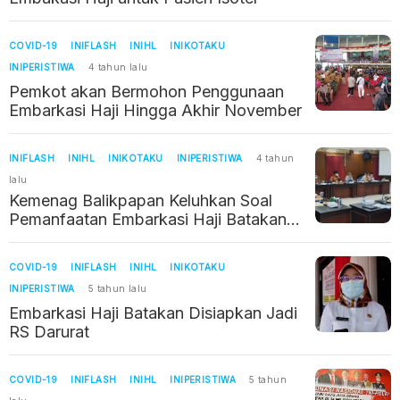
COVID-19
INIFLASH
INIHL
INIKOTAKU
INIPERISTIWA
4 tahun lalu
Pemkot akan Bermohon Penggunaan
Embarkasi Haji Hingga Akhir November
INIFLASH
INIHL
INIKOTAKU
INIPERISTIWA
4 tahun
lalu
Kemenag Balikpapan Keluhkan Soal
Pemanfaatan Embarkasi Haji Batakan
yang Terbentur Regulasi
COVID-19
INIFLASH
INIHL
INIKOTAKU
INIPERISTIWA
5 tahun lalu
Embarkasi Haji Batakan Disiapkan Jadi
RS Darurat
COVID-19
INIFLASH
INIHL
INIPERISTIWA
5 tahun