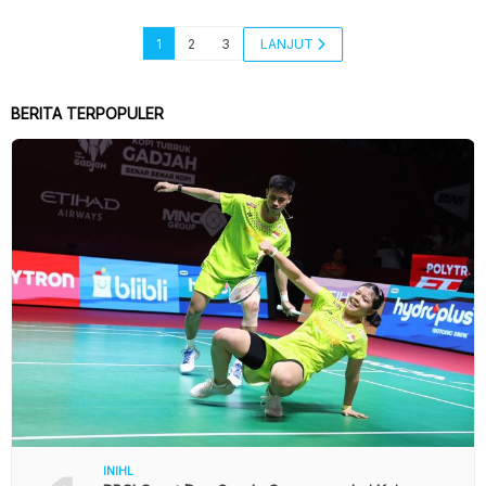
1
2
3
LANJUT
BERITA TERPOPULER
INIHL