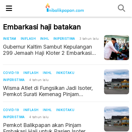
Embarkasi haji batakan
INIETAM
INIFLASH
INIHL
INIPERISTIWA
3 tahun lalu
Gubernur Kaltim Sambut Kepulangan
299 Jemaah Haji Kloter 2 Embarkasi
Balikpapan
COVID-19
INIFLASH
INIHL
INIKOTAKU
INIPERISTIWA
4 tahun lalu
Wisma Atlet di Fungsikan Jadi Isoter,
Pemkot Surati Kemenag Pinjam
Embarkasi Haji
COVID-19
INIFLASH
INIHL
INIKOTAKU
INIPERISTIWA
4 tahun lalu
Pemkot Balikpapan akan Pinjam
Embakasi Haji untuk Pasien Isoter