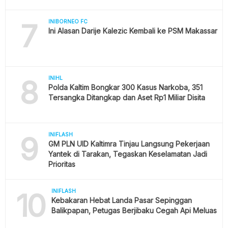
7
INIBORNEO FC
Ini Alasan Darije Kalezic Kembali ke PSM Makassar
8
INIHL
Polda Kaltim Bongkar 300 Kasus Narkoba, 351
Tersangka Ditangkap dan Aset Rp1 Miliar Disita
9
INIFLASH
GM PLN UID Kaltimra Tinjau Langsung Pekerjaan
Yantek di Tarakan, Tegaskan Keselamatan Jadi
Prioritas
10
INIFLASH
Kebakaran Hebat Landa Pasar Sepinggan
Balikpapan, Petugas Berjibaku Cegah Api Meluas