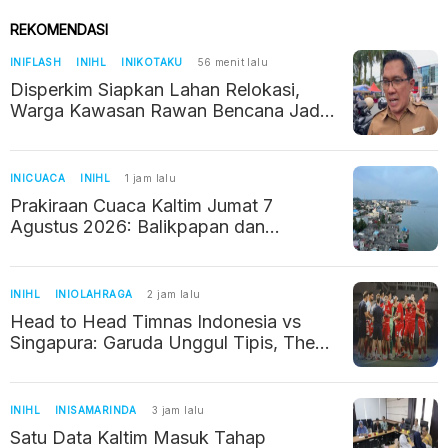
REKOMENDASI
INIFLASH
INIHL
INIKOTAKU
56 menit lalu
Disperkim Siapkan Lahan Relokasi,
Warga Kawasan Rawan Bencana Jadi
Prioritas
INICUACA
INIHL
1 jam lalu
Prakiraan Cuaca Kaltim Jumat 7
Agustus 2026: Balikpapan dan
Samarinda Didominasi Berawan
INIHL
INIOLAHRAGA
2 jam lalu
Head to Head Timnas Indonesia vs
Singapura: Garuda Unggul Tipis, The
Lions Kerap Jadi Batu Sandungan
INIHL
INISAMARINDA
3 jam lalu
Satu Data Kaltim Masuk Tahap