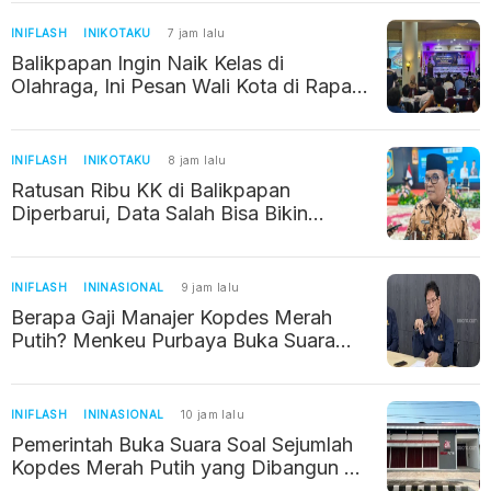
INIFLASH
INIKOTAKU
7 jam lalu
Balikpapan Ingin Naik Kelas di
Olahraga, Ini Pesan Wali Kota di Rapat
Kerja KONI
INIFLASH
INIKOTAKU
8 jam lalu
Ratusan Ribu KK di Balikpapan
Diperbarui, Data Salah Bisa Bikin
Warga Kehilangan Bantuan Sosial
INIFLASH
ININASIONAL
9 jam lalu
Berapa Gaji Manajer Kopdes Merah
Putih? Menkeu Purbaya Buka Suara
Soal Kebenarannya
INIFLASH
ININASIONAL
10 jam lalu
Pemerintah Buka Suara Soal Sejumlah
Kopdes Merah Putih yang Dibangun di
Tempat Sepi