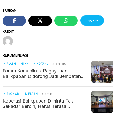
BAGIKAN
Copy Link
KREDIT
REKOMENDASI
INIFLASH
INIIKN
INIKOTAKU
3 jam lalu
Forum Komunikasi Paguyuban
Balikpapan Didorong Jadi Jembatan
Kerukunan di Era IKN
INIEKONOMI
INIFLASH
6 jam lalu
Koperasi Balikpapan Diminta Tak
Sekadar Berdiri, Harus Terasa
Manfaatnya bagi Warga