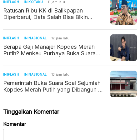
INIFLASH
INIKOTAKU
11 jam lalu
Ratusan Ribu KK di Balikpapan
Diperbarui, Data Salah Bisa Bikin
Warga Kehilangan Bantuan Sosial
INIFLASH
ININASIONAL
12 jam lalu
Berapa Gaji Manajer Kopdes Merah
Putih? Menkeu Purbaya Buka Suara
Soal Kebenarannya
INIFLASH
ININASIONAL
13 jam lalu
Pemerintah Buka Suara Soal Sejumlah
Kopdes Merah Putih yang Dibangun di
Tempat Sepi
Tinggalkan Komentar
Komentar