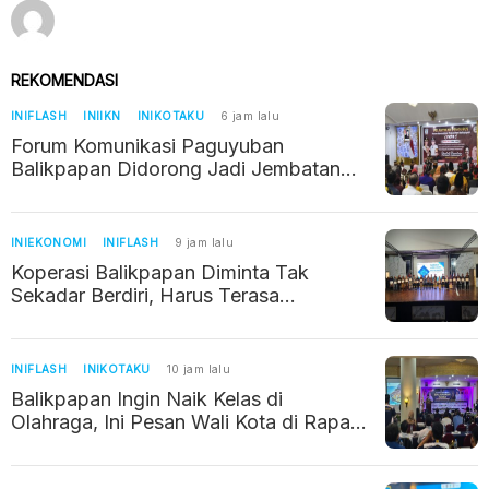
REKOMENDASI
INIFLASH
INIIKN
INIKOTAKU
6 jam lalu
Forum Komunikasi Paguyuban
Balikpapan Didorong Jadi Jembatan
Kerukunan di Era IKN
INIEKONOMI
INIFLASH
9 jam lalu
Koperasi Balikpapan Diminta Tak
Sekadar Berdiri, Harus Terasa
Manfaatnya bagi Warga
INIFLASH
INIKOTAKU
10 jam lalu
Balikpapan Ingin Naik Kelas di
Olahraga, Ini Pesan Wali Kota di Rapat
Kerja KONI