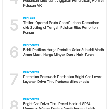
Keluarkan MBG dari Anggaran Pendidikan, Hormati
Putusan MK
5
INIFLASH
Trailer ‘Operasi Pesta Copet’, Iqbaal Ramadhan
dkk Syuting di Tengah Puluhan Ribu Penonton
Konser
6
INIEKONOMI
Bahlil Pastikan Harga Pertalite-Solar Subisidi Masih
Aman Meski Harga Minyak Dunia Naik Turun
7
INIEKONOMI
Pertamina Permudah Pembelian Bright Gas Lewat
Layanan Drive Thru Pertama di Indonesia
8
INIEKONOMI
Bright Gas Drive Thru Resmi Hadir di SPBU
Manggar, Warga Sambut Positif karena Lebih