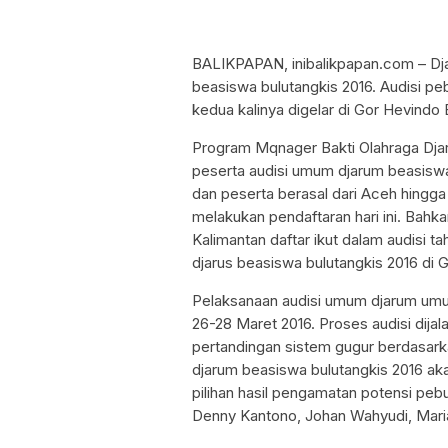
BALIKPAPAN, inibalikpapan.com – Dj
beasiswa bulutangkis 2016. Audisi pe
kedua kalinya digelar di Gor Hevindo 
Program Mqnager Bakti Olahraga Dj
peserta audisi umum djarum beasiswa 
dan peserta berasal dari Aceh hingg
melakukan pendaftaran hari ini. Bahka
Kalimantan daftar ikut dalam audisi t
djarus beasiswa bulutangkis 2016 di 
Pelaksanaan audisi umum djarum umum
26-28 Maret 2016. Proses audisi dijal
pertandingan sistem gugur berdasarkan
djarum beasiswa bulutangkis 2016 ak
pilihan hasil pengamatan potensi pebu
Denny Kantono, Johan Wahyudi, Maria Kr