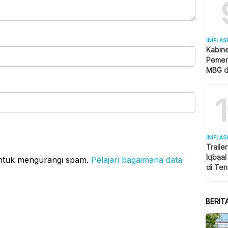
INIFLAS
Kabin
Pemer
MBG d
Pendid
MK
INIFLAS
Traile
Iqbaa
untuk mengurangi spam.
Pelajari bagaimana data
di Ten
Penon
BERIT