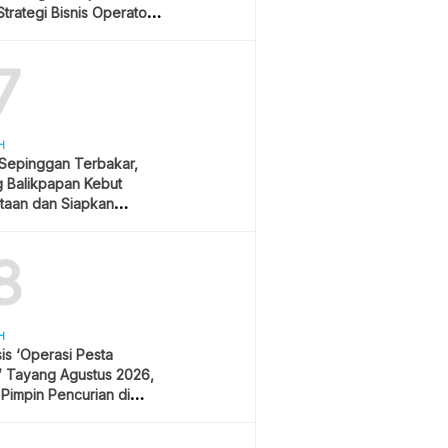
trategi Bisnis Operator
r
7
H
 Sepinggan Terbakar,
g Balikpapan Kebut
taan dan Siapkan
lisasi
8
H
is ‘Operasi Pesta
’ Tayang Agustus 2026,
 Pimpin Pencurian di
 Festival Musik