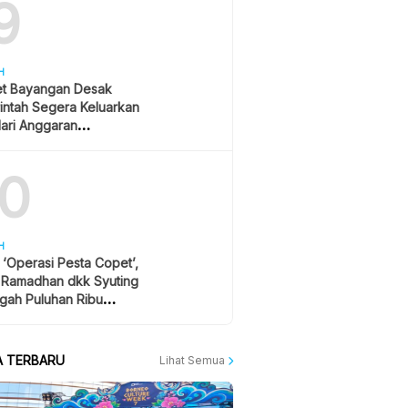
9
H
et Bayangan Desak
intah Segera Keluarkan
ari Anggaran
ikan, Hormati Putusan
10
H
r ‘Operasi Pesta Copet’,
l Ramadhan dkk Syuting
gah Puluhan Ribu
ton Konser
A TERBARU
Lihat Semua