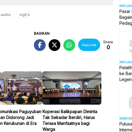
INIFLAS
Pasar
 audisi
sigit b
Bagai
Pedag
Berjua
BAGIKAN
Share
Copy Link
0
INIFLAS
Pelati
ke Bar
Legend
Spekul
omunikasi Paguyuban
Koperasi Balikpapan Diminta
pan Didorong Jadi
Tak Sekadar Berdiri, Harus
INIEKO
n Kerukunan di Era
Terasa Manfaatnya bagi
Putus
Warga
Intern