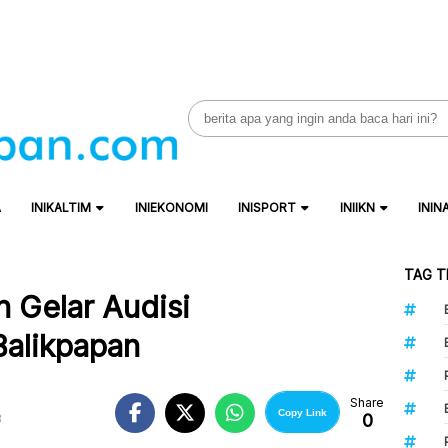
Search
for:
A
INIKALTIM
INIEKONOMI
INISPORT
INIIKN
ININ
TAG T
 Gelar Audisi
Balikpapan
Share
Copy Link
0
B