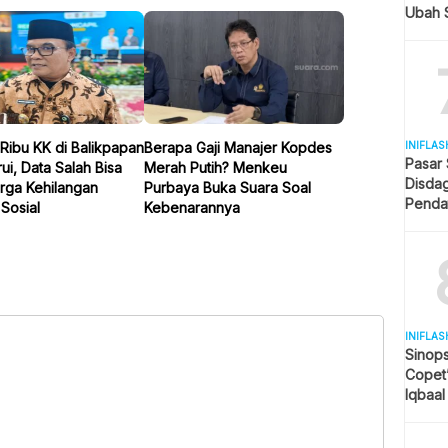
Ubah S
Selule
Ribu KK di Balikpapan
Berapa Gaji Manajer Kopdes
INIFLAS
Pasar
ui, Data Salah Bisa
Merah Putih? Menkeu
Disda
rga Kehilangan
Purbaya Buka Suara Soal
Penda
Sosial
Kebenarannya
Revita
INIFLAS
Sinops
Copet
Iqbaal
Tengah