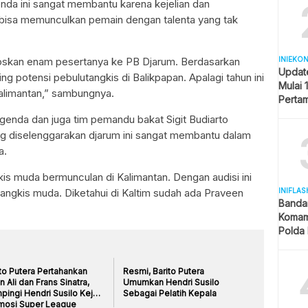
nda ini sangat membantu karena kejelian dan
i bisa memunculkan pemain dengan talenta yang tak
oloskan enam pesertanya ke PB Djarum. Berdasarkan
INIEKO
Updat
ng potensi pebulutangkis di Balikpapan. Apalagi tahun ini
Mulai 
Kalimantan,” sambungnya.
Pertam
Liter
enda dan juga tim pemandu bakat Sigit Budiarto
 diselenggarakan djarum ini sangat membantu dalam
a.
is muda bermunculan di Kalimantan. Dengan audisi ini
angkis muda. Diketahui di Kaltim sudah ada Praveen
INIFLAS
Banda
Komam
Polda 
dan La
to Putera Pertahankan
Resmi, Barito Putera
n Ali dan Frans Sinatra,
Umumkan Hendri Susilo
ingi Hendri Susilo Kejar
Sebagai Pelatih Kepala
mosi Super League