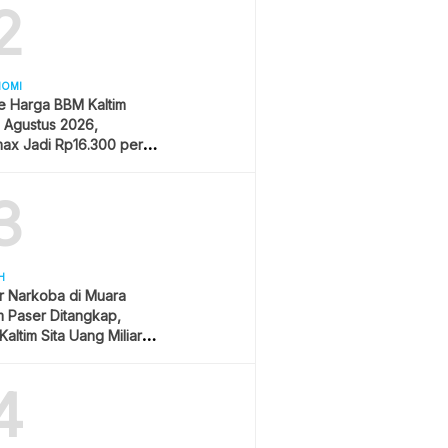
2
NOMI
e Harga BBM Kaltim
1 Agustus 2026,
ax Jadi Rp16.300 per
3
H
r Narkoba di Muara
 Paser Ditangkap,
Kaltim Sita Uang Miliaran
han Sawit
4