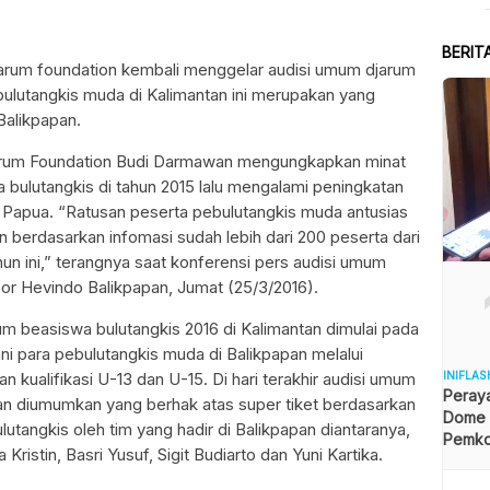
BERIT
arum foundation kembali menggelar audisi umum djarum
bulutangkis muda di Kalimantan ini merupakan yang
Balikpapan.
arum Foundation Budi Darmawan mengungkapkan minat
bulutangkis di tahun 2015 lalu mengalami peningkatan
a Papua. “Ratusan peserta pebulutangkis muda antusias
n berdasarkan infomasi sudah lebih dari 200 peserta dari
ahun ini,” terangnya saat konferensi pers audisi umum
Gor Hevindo Balikpapan, Jumat (25/3/2016).
 beasiswa bulutangkis 2016 di Kalimantan dimulai pada
ani para pebulutangkis muda di Balikpapan melalui
 kualifikasi U-13 dan U-15. Di hari terakhir audisi umum
INIFLAS
Peraya
an diumumkan yang berhak atas super tiket berdasarkan
Dome B
lutangkis oleh tim yang hadir di Balikpapan diantaranya,
Pemkot
istin, Basri Yusuf, Sigit Budiarto dan Yuni Kartika.
Angga