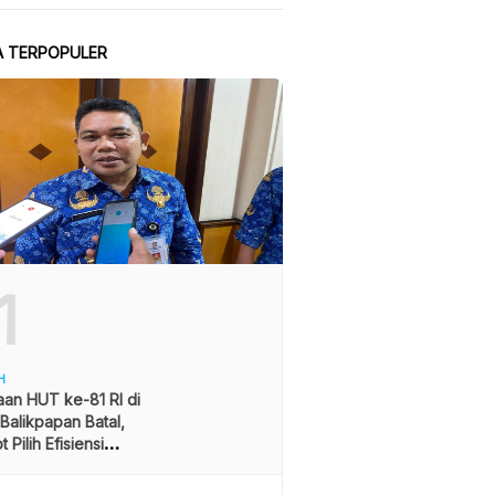
A TERPOPULER
1
H
an HUT ke-81 RI di
alikpapan Batal,
 Pilih Efisiensi
ran