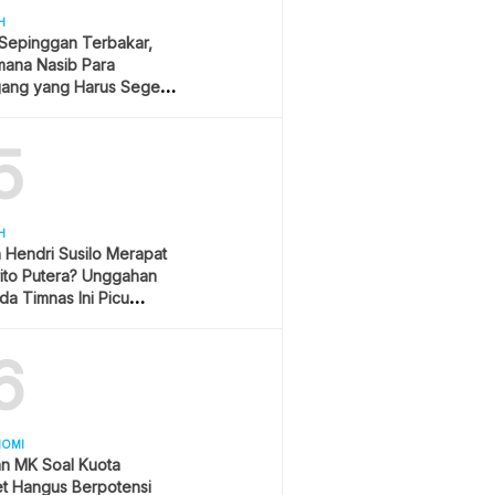
H
 Sepinggan Terbakar,
mana Nasib Para
ang yang Harus Segera
lan?
5
H
h Hendri Susilo Merapat
ito Putera? Unggahan
a Timnas Ini Picu
asi
6
NOMI
an MK Soal Kuota
et Hangus Berpotensi