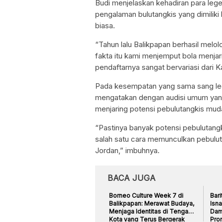
Budi menjelaskan kehadiran para lege
pengalaman bulutangkis yang dimilik
biasa.
“Tahun lalu Balikpapan berhasil mel
fakta itu kami menjemput bola menjari
pendaftarnya sangat bervariasi dari 
Pada kesempatan yang sama sang leg
mengatakan dengan audisi umum yang
menjaring potensi pebulutangkis mud
“Pastinya banyak potensi pebulutangk
salah satu cara memunculkan pebulut
Jordan,” imbuhnya.
BACA JUGA
Borneo Culture Week 7 di
Bari
Balikpapan: Merawat Budaya,
Isna
Menjaga Identitas di Tengah
Damp
Kota yang Terus Bergerak
Pro