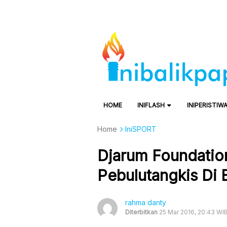
HOME
INIFLASH
INIPERISTIW
Home
IniSPORT
Djarum Foundation
Pebulutangkis Di 
rahma danty
Diterbitkan
25 Mar 2016, 20:43 WI