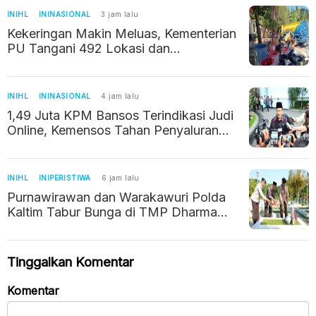
INIHL
ININASIONAL
3 jam lalu
Kekeringan Makin Meluas, Kementerian
PU Tangani 492 Lokasi dan
Selamatkan 22.210 Hektare Sawah
INIHL
ININASIONAL
4 jam lalu
1,49 Juta KPM Bansos Terindikasi Judi
Online, Kemensos Tahan Penyaluran
hingga Verifikasi
INIHL
INIPERISTIWA
6 jam lalu
Purnawirawan dan Warakawuri Polda
Kaltim Tabur Bunga di TMP Dharma
Agung Balikpapan
Tinggalkan Komentar
Komentar