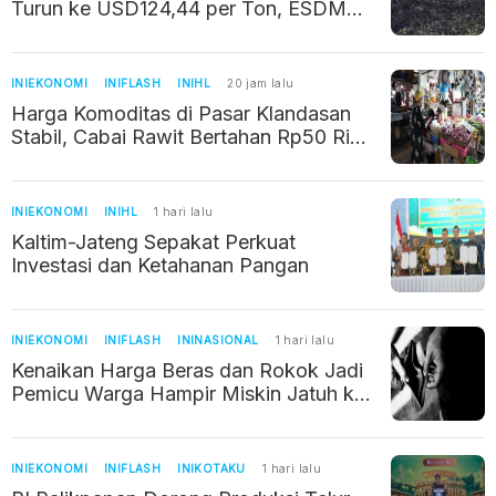
Turun ke USD124,44 per Ton, ESDM
Ungkap Penyebabnya
INIEKONOMI
INIFLASH
INIHL
20 jam lalu
Harga Komoditas di Pasar Klandasan
Stabil, Cabai Rawit Bertahan Rp50 Ribu
per Kilogram
INIEKONOMI
INIHL
1 hari lalu
Kaltim-Jateng Sepakat Perkuat
Investasi dan Ketahanan Pangan
INIEKONOMI
INIFLASH
ININASIONAL
1 hari lalu
Kenaikan Harga Beras dan Rokok Jadi
Pemicu Warga Hampir Miskin Jatuh ke
Jurang Kemiskinan
INIEKONOMI
INIFLASH
INIKOTAKU
1 hari lalu