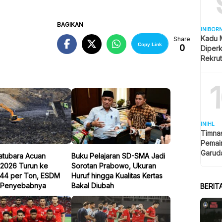
BAGIKAN
INIBOR
Kadu 
Share
Copy Link
0
Diper
Rekru
INIHL
Timnas
Pemain
Garud
atubara Acuan
Buku Pelajaran SD-SMA Jadi
Klase
 2026 Turun ke
Sorotan Prabowo, Ukuran
44 per Ton, ESDM
Huruf hingga Kualitas Kertas
 Penyebabnya
Bakal Diubah
BERIT