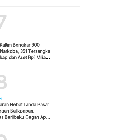
7
Kaltim Bongkar 300
 Narkoba, 351 Tersangka
kap dan Aset Rp1 Miliar
8
H
aran Hebat Landa Pasar
ggan Balikpapan,
s Berjibaku Cegah Api
s