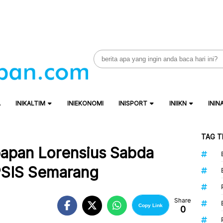
Search
for:
A
INIKALTIM
INIEKONOMI
INISPORT
INIIKN
ININ
TAG T
papan Lorensius Sabda
PSIS Semarang
Share
Copy Link
0