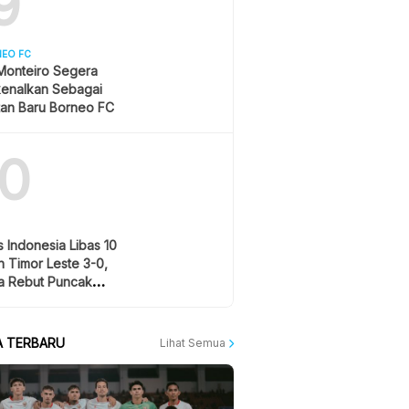
9
NEO FC
Monteiro Segera
kenalkan Sebagai
tan Baru Borneo FC
10
 Indonesia Libas 10
 Timor Leste 3-0,
a Rebut Puncak
men Grup A AFF 2026
A TERBARU
Lihat Semua