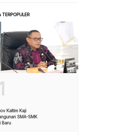
A TERPOPULER
1
v Kaltim Kaji
angunan SMA-SMK
i Baru