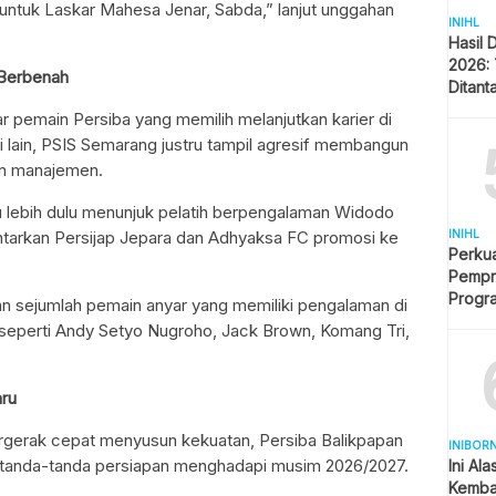
ntuk Laskar Mahesa Jenar, Sabda,” lanjut unggahan
INIHL
Hasil 
2026: 
 Berbenah
Ditant
Singa
 pemain Persiba yang memilih melanjutkan karier di
si lain, PSIS Semarang justru tampil agresif membangun
n manajemen.
tu lebih dulu menunjuk pelatih berpengalaman Widodo
INIHL
arkan Persijap Jepara dan Adhyaksa FC promosi ke
Perkua
Pempro
Progr
an sejumlah pemain anyar yang memiliki pengalaman di
BERLI
, seperti Andy Setyo Nugroho, Jack Brown, Komang Tri,
aru
gerak cepat menyusun kekuatan, Persiba Balikpapan
INIBOR
n tanda-tanda persiapan menghadapi musim 2026/2027.
Ini Al
Kemba