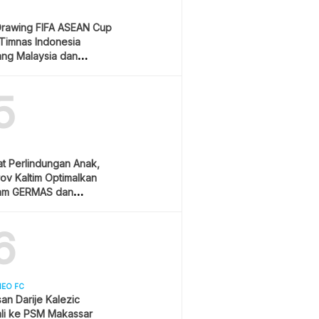
Drawing FIFA ASEAN Cup
Timnas Indonesia
ang Malaysia dan
pura
5
t Perlindungan Anak,
v Kaltim Optimalkan
am GERMAS dan
AN
6
NEO FC
asan Darije Kalezic
li ke PSM Makassar