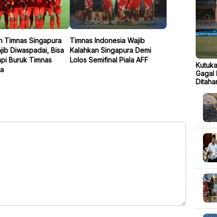
n Timnas Singapura
Timnas Indonesia Wajib
ib Diwaspadai, Bisa
Kalahkan Singapura Demi
mpi Buruk Timnas
Lolos Semifinal Piala AFF
Kutuka
ia
Gagal 
Ditaha