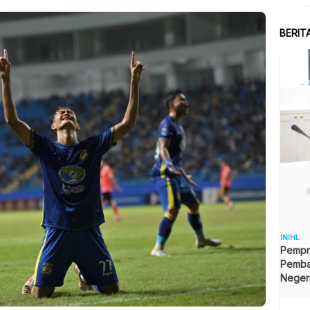
BERIT
INIHL
Pempro
Pemb
Neger