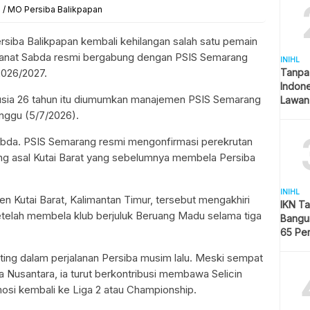
 / MO Persiba Balikpapan
rsiba Balikpapan kembali kehilangan salah satu pemain
Amanat Sabda resmi bergabung dengan PSIS Semarang
INIHL
Tanpa
2026/2027.
Indon
usia 26 tahun itu diumumkan manajemen PSIS Semarang
Lawan
inggu (5/7/2026).
bda. PSIS Semarang resmi mengonfirmasi perekrutan
ing asal Kutai Barat yang sebelumnya membela Persiba
INIHL
 Kutai Barat, Kalimantan Timur, tersebut mengakhiri
IKN T
elah membela klub berjuluk Beruang Madu selama tiga
Bangun
65 Pe
Hijau
ting dalam perjalanan Persiba musim lalu. Meski sempat
 Nusantara, ia turut berkontribusi membawa Selicin
si kembali ke Liga 2 atau Championship.