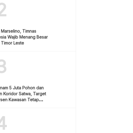
2
 Marselino, Timnas
esia Wajib Menang Besar
 Timor Leste
3
anam 5 Juta Pohon dan
 Koridor Satwa, Target
rsen Kawasan Tetap
4