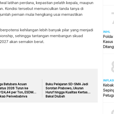
 latihan perdana, kepastian pelatih kepala, maupun
an. Kondisi tersebut memunculkan tanda tanya di
sejumlah pemain mulai hengkang usai memastikan
ba berpotensi kehilangan lebih banyak pilar yang menjadi
INIHL
mpionship, sehingga tantangan membangun skuad
Polda 
2027 akan semakin berat.
Kasus
Ditang
Disita
INIFLAS
ga Batubara Acuan
Buku Pelajaran SD-SMA Jadi
Kebak
stus 2026 Turun ke
Sorotan Prabowo, Ukuran
Sepin
124,44 per Ton, ESDM
Huruf hingga Kualitas Kertas
Petuga
kap Penyebabnya
Bakal Diubah
Melua