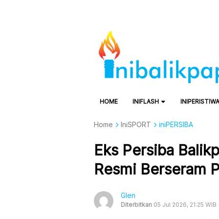
HOME
INIFLASH
INIPERISTIW
Home
IniSPORT
iniPERSIBA
Eks Persiba Balik
Resmi Berseram 
Glen
Diterbitkan
05 Jul 2026, 21:25 WIB