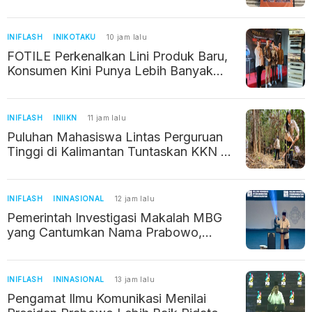
Wilayahnya Terancam
INIFLASH
INIKOTAKU
10 jam lalu
FOTILE Perkenalkan Lini Produk Baru,
Konsumen Kini Punya Lebih Banyak
Pilihan
INIFLASH
INIIKN
11 jam lalu
Puluhan Mahasiswa Lintas Perguruan
Tinggi di Kalimantan Tuntaskan KKN di
IKN
INIFLASH
ININASIONAL
12 jam lalu
Pemerintah Investigasi Makalah MBG
yang Cantumkan Nama Prabowo,
Bermasalah Gegara Pakai AI
INIFLASH
ININASIONAL
13 jam lalu
Pengamat Ilmu Komunikasi Menilai