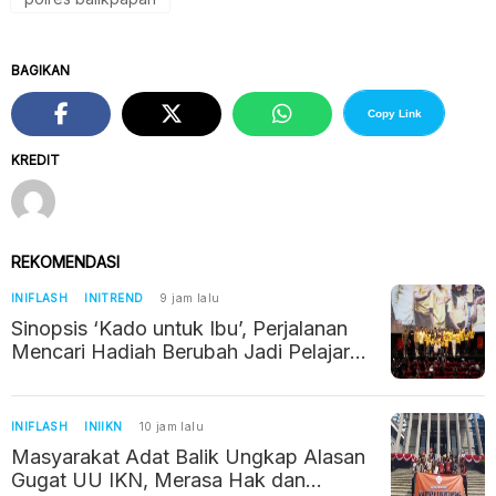
BAGIKAN
Copy Link
KREDIT
REKOMENDASI
INIFLASH
INITREND
9 jam lalu
Sinopsis ‘Kado untuk Ibu’, Perjalanan
Mencari Hadiah Berubah Jadi Pelajaran
tentang Kehilangan
INIFLASH
INIIKN
10 jam lalu
Masyarakat Adat Balik Ungkap Alasan
Gugat UU IKN, Merasa Hak dan