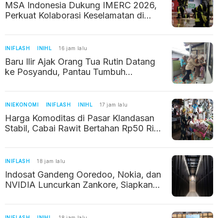
MSA Indonesia Dukung IMERC 2026,
Perkuat Kolaborasi Keselamatan di
Industri Pertambangan
INIFLASH
INIHL
16 jam lalu
Baru Ilir Ajak Orang Tua Rutin Datang
ke Posyandu, Pantau Tumbuh
Kembang Balita
INIEKONOMI
INIFLASH
INIHL
17 jam lalu
Harga Komoditas di Pasar Klandasan
Stabil, Cabai Rawit Bertahan Rp50 Ribu
per Kilogram
INIFLASH
18 jam lalu
Indosat Gandeng Ooredoo, Nokia, dan
NVIDIA Luncurkan Zankore, Siapkan
Infrastruktur AI Raksasa di Asia Pasifik
INIFLASH
INIHL
18 jam lalu