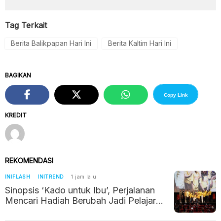
Tag Terkait
Berita Balikpapan Hari Ini
Berita Kaltim Hari Ini
BAGIKAN
Copy Link
KREDIT
REKOMENDASI
INIFLASH
INITREND
1 jam lalu
Sinopsis ‘Kado untuk Ibu’, Perjalanan
Mencari Hadiah Berubah Jadi Pelajaran
tentang Kehilangan