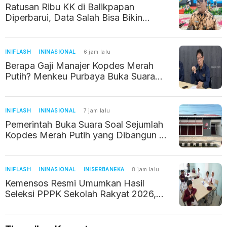
Ratusan Ribu KK di Balikpapan
Diperbarui, Data Salah Bisa Bikin
Warga Kehilangan Bantuan Sosial
INIFLASH
ININASIONAL
6 jam lalu
Berapa Gaji Manajer Kopdes Merah
Putih? Menkeu Purbaya Buka Suara
Soal Kebenarannya
INIFLASH
ININASIONAL
7 jam lalu
Pemerintah Buka Suara Soal Sejumlah
Kopdes Merah Putih yang Dibangun di
Tempat Sepi
INIFLASH
ININASIONAL
INISERBANEKA
8 jam lalu
Kemensos Resmi Umumkan Hasil
Seleksi PPPK Sekolah Rakyat 2026,
Begini Cara Ceknya