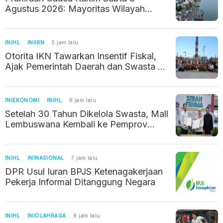
Agustus 2026: Mayoritas Wilayah
Berawan
INIHL
INIIKN
5 jam lalu
Otorita IKN Tawarkan Insentif Fiskal,
Ajak Pemerintah Daerah dan Swasta di
Jawa Tengah Berinvestasi
INIEKONOMI
INIHL
6 jam lalu
Setelah 30 Tahun Dikelola Swasta, Mall
Lembuswana Kembali ke Pemprov
Kaltim
INIHL
ININASIONAL
7 jam lalu
DPR Usul Iuran BPJS Ketenagakerjaan
Pekerja Informal Ditanggung Negara
INIHL
INIOLAHRAGA
9 jam lalu