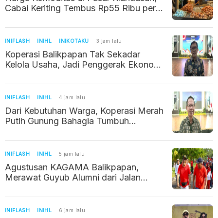
Cabai Keriting Tembus Rp55 Ribu per
Kilogram
INIFLASH
INIHL
INIKOTAKU
3 jam lalu
Koperasi Balikpapan Tak Sekadar
Kelola Usaha, Jadi Penggerak Ekonomi
Warga
INIFLASH
INIHL
4 jam lalu
Dari Kebutuhan Warga, Koperasi Merah
Putih Gunung Bahagia Tumbuh
Perlahan
INIFLASH
INIHL
5 jam lalu
Agustusan KAGAMA Balikpapan,
Merawat Guyub Alumni dari Jalan
Sehat hingga Silaturahmi
INIFLASH
INIHL
6 jam lalu