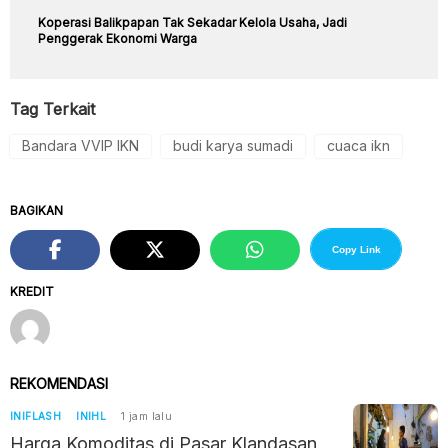
Koperasi Balikpapan Tak Sekadar Kelola Usaha, Jadi
Penggerak Ekonomi Warga
Tag Terkait
Bandara VVIP IKN
budi karya sumadi
cuaca ikn
BAGIKAN
Copy Link
KREDIT
REKOMENDASI
INIFLASH
INIHL
1 jam lalu
Harga Komoditas di Pasar Klandasan,