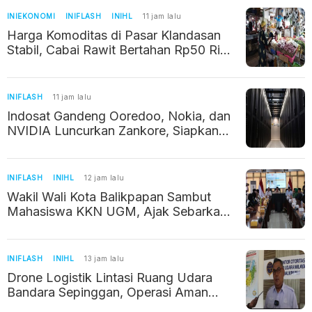
INIEKONOMI
INIFLASH
INIHL
11 jam lalu
Harga Komoditas di Pasar Klandasan
Stabil, Cabai Rawit Bertahan Rp50 Ribu
per Kilogram
INIFLASH
11 jam lalu
Indosat Gandeng Ooredoo, Nokia, dan
NVIDIA Luncurkan Zankore, Siapkan
Infrastruktur AI Raksasa di Asia Pasifik
INIFLASH
INIHL
12 jam lalu
Wakil Wali Kota Balikpapan Sambut
Mahasiswa KKN UGM, Ajak Sebarkan
Potret Positif Kalimantan Timur
INIFLASH
INIHL
13 jam lalu
Drone Logistik Lintasi Ruang Udara
Bandara Sepinggan, Operasi Aman
Berkat Izin dan Koordinasi