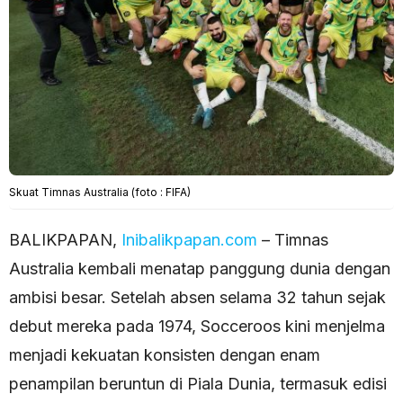
Skuat Timnas Australia (foto : FIFA)
BALIKPAPAN,
Inibalikpapan.com
– Timnas
Australia kembali menatap panggung dunia dengan
ambisi besar. Setelah absen selama 32 tahun sejak
debut mereka pada 1974, Socceroos kini menjelma
menjadi kekuatan konsisten dengan enam
penampilan beruntun di Piala Dunia, termasuk edisi