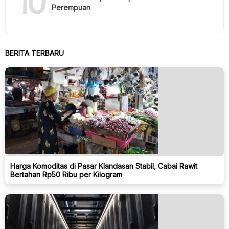
10
Perempuan
BERITA TERBARU
Harga Komoditas di Pasar Klandasan Stabil, Cabai Rawit
Bertahan Rp50 Ribu per Kilogram