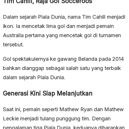
Tim Cahill, Raja Gol Socceroos
Dalam sejarah Piala Dunia, nama Tim Cahill menjadi
ikon. Ia mencetak lima gol dan menjadi pemain
Australia pertama yang mencetak gol di turnamen
tersebut.
Gol spektakulernya ke gawang Belanda pada 2014
bahkan dianggap sebagai salah satu yang terbaik
dalam sejarah Piala Dunia.
Generasi Kini Siap Melanjutkan
Saat ini, pemain seperti Mathew Ryan dan Mathew
Leckie menjadi tulang punggung tim. Dengan
pengalaman tiga Piala Dunia, keduanya diharapkan