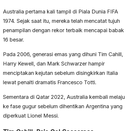
Australia pertama kali tampil di Piala Dunia FIFA
1974. Sejak saat itu, mereka telah mencatat tujuh
penampilan dengan rekor terbaik mencapai babak
16 besar.
Pada 2006, generasi emas yang dihuni Tim Cahill,
Harry Kewell, dan Mark Schwarzer hampir
menciptakan kejutan sebelum disingkirkan Italia
lewat penalti dramatis Francesco Totti.
Sementara di Qatar 2022, Australia kembali melaju
ke fase gugur sebelum dihentikan Argentina yang
diperkuat Lionel Messi.