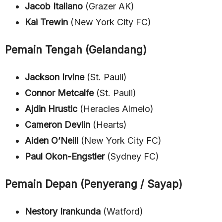
Jacob Italiano
(Grazer AK)
Kai Trewin
(New York City FC)
Pemain Tengah (Gelandang)
Jackson Irvine
(St. Pauli)
Connor Metcalfe
(St. Pauli)
Ajdin Hrustic
(Heracles Almelo)
Cameron Devlin
(Hearts)
Aiden O’Neill
(New York City FC)
Paul Okon-Engstler
(Sydney FC)
Pemain Depan (Penyerang / Sayap)
Nestory Irankunda
(Watford)