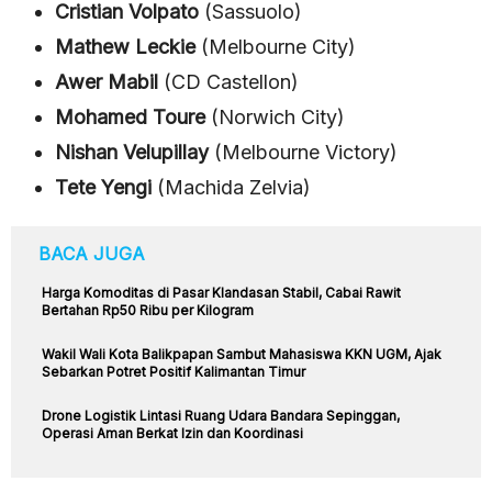
Cristian Volpato
(Sassuolo)
Mathew Leckie
(Melbourne City)
Awer Mabil
(CD Castellon)
Mohamed Toure
(Norwich City)
Nishan Velupillay
(Melbourne Victory)
Tete Yengi
(Machida Zelvia)
BACA JUGA
Harga Komoditas di Pasar Klandasan Stabil, Cabai Rawit
Bertahan Rp50 Ribu per Kilogram
Wakil Wali Kota Balikpapan Sambut Mahasiswa KKN UGM, Ajak
Sebarkan Potret Positif Kalimantan Timur
Drone Logistik Lintasi Ruang Udara Bandara Sepinggan,
Operasi Aman Berkat Izin dan Koordinasi