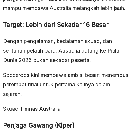
mampu membawa Australia melangkah lebih jauh.
Target: Lebih dari Sekadar 16 Besar
Dengan pengalaman, kedalaman skuad, dan
sentuhan pelatih baru, Australia datang ke Piala
Dunia 2026 bukan sekadar peserta.
Socceroos kini membawa ambisi besar: menembus
perempat final untuk pertama kalinya dalam
sejarah.
Skuad Timnas Australia
Penjaga Gawang (Kiper)