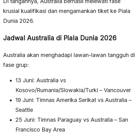
Di tangannya, Australia berhasil melewati fase
krusial kualifikasi dan mengamankan tiket ke Piala
Dunia 2026.
Jadwal Australia di Piala Dunia 2026
Australia akan menghadapi lawan-lawan tangguh di
fase grup:
13 Juni: Australia vs
Kosovo/Rumania/Slowakia/Turki – Vancouver
19 Juni: Timnas Amerika Serikat vs Australia –
Seattle
25 Juni: Timnas Paraguay vs Australia – San
Francisco Bay Area