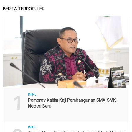
BERITA TERPOPULER
1
INIHL
Pemprov Kaltim Kaji Pembangunan SMA-SMK
Negeri Baru
INIHL