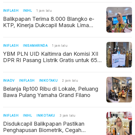
Sasaran
INIFLASH
INIHL
1 jam lalu
Balikpapan Terima 8.000 Blangko e-
KTP, Kinerja Dukcapil Masuk Lima
Besar Nasional
INIFLASH
INISAMARINDA
1 jam lalu
YBM PLN UID Kaltimra dan Komisi XII
DPR RI Pasang Listrik Gratis untuk 65
Keluarga di Samarinda
INIADV
INIFLASH
INIKOTAKU
2 jam lalu
Belanja Rp100 Ribu di Lokale, Peluang
Bawa Pulang Yamaha Grand Filano
INIFLASH
INIHL
INIKOTAKU
3 jam lalu
Disdukcapil Balikpapan Pastikan
Penghapusan Biometrik, Cegah