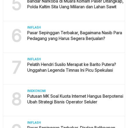
5
Bandar Narkoba di Muara Komam Paser Ditangkap,
Polda Kaltim Sita Uang Miliaran dan Lahan Sawit
6
INIFLASH
Pasar Sepinggan Terbakar, Bagaimana Nasib Para
Pedagang yang Harus Segera Berjualan?
7
INIFLASH
Pelatih Hendri Susilo Merapat ke Barito Putera?
Unggahan Legenda Timnas Ini Picu Spekulasi
8
INIEKONOMI
Putusan MK Soal Kuota Internet Hangus Berpotensi
Ubah Strategi Bisnis Operator Seluler
INIFLASH
Pasar Sepinggan Terbakar, Disdag Balikpapan