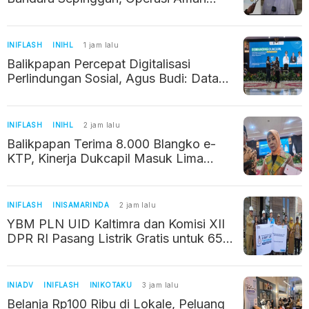
Berkat Izin dan Koordinasi
INIFLASH
INIHL
1 jam lalu
Balikpapan Percepat Digitalisasi
Perlindungan Sosial, Agus Budi: Data
Akurat Jadi Kunci Bantuan Tepat
Sasaran
INIFLASH
INIHL
2 jam lalu
Balikpapan Terima 8.000 Blangko e-
KTP, Kinerja Dukcapil Masuk Lima
Besar Nasional
INIFLASH
INISAMARINDA
2 jam lalu
YBM PLN UID Kaltimra dan Komisi XII
DPR RI Pasang Listrik Gratis untuk 65
Keluarga di Samarinda
INIADV
INIFLASH
INIKOTAKU
3 jam lalu
Belanja Rp100 Ribu di Lokale, Peluang