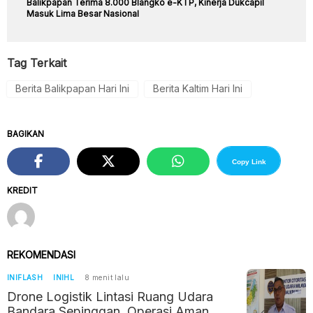
Balikpapan Terima 8.000 Blangko e-KTP, Kinerja Dukcapil
Masuk Lima Besar Nasional
Tag Terkait
Berita Balikpapan Hari Ini
Berita Kaltim Hari Ini
BAGIKAN
Copy Link
KREDIT
REKOMENDASI
INIFLASH
INIHL
8 menit lalu
Drone Logistik Lintasi Ruang Udara
Bandara Sepinggan, Operasi Aman