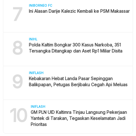
7
INIBORNEO FC
Ini Alasan Darije Kalezic Kembali ke PSM Makassar
8
INIHL
Polda Kaltim Bongkar 300 Kasus Narkoba, 351
Tersangka Ditangkap dan Aset Rp1 Miliar Disita
9
INIFLASH
Kebakaran Hebat Landa Pasar Sepinggan
Balikpapan, Petugas Berjibaku Cegah Api Meluas
10
INIFLASH
GM PLN UID Kaltimra Tinjau Langsung Pekerjaan
Yantek di Tarakan, Tegaskan Keselamatan Jadi
Prioritas