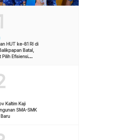
1
H
an HUT ke-81 RI di
alikpapan Batal,
Pilih Efisiensi
ran
2
v Kaltim Kaji
ngunan SMA-SMK
 Baru