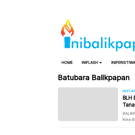
HOME
INIFLASH
INIPERISTIW
Batubara Balikpapan
INIFLA
BLH 
Tana
BALIKP
Kota B
muncul
Lingk