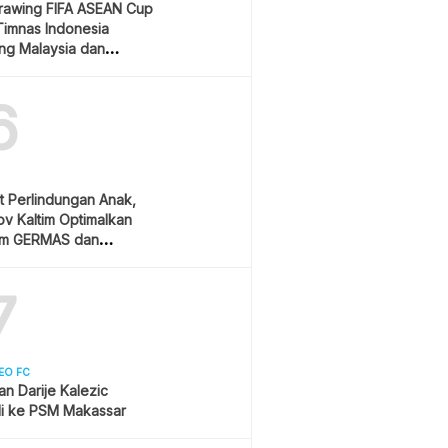
Drawing FIFA ASEAN Cup
Timnas Indonesia
ang Malaysia dan
ura
6
t Perlindungan Anak,
v Kaltim Optimalkan
am GERMAS dan
AN
7
EO FC
san Darije Kalezic
i ke PSM Makassar