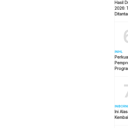
Hasil 
2026: 
Ditant
Singap
INIHL
Perkua
Pempro
Progr
BERLI
INIBORN
Ini Ala
Kembal