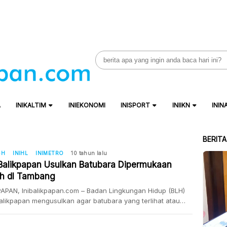
Search
for:
A
INIKALTIM
INIEKONOMI
INISPORT
INIIKN
ININ
BERIT
SH
INIHL
INIMETRO
10 tahun lalu
Balikpapan Usulkan Batubara Dipermukaan
h dI Tambang
APAN, Inibalikpapan.com – Badan Lingkungan Hidup (BLH)
alikpapan mengusulkan agar batubara yang terlihat atau
 dipermukaan tanah di tambang dan dijual. Kepala Badan
ungan Hidup Kota Balikpapan Suryanto mengatakan,