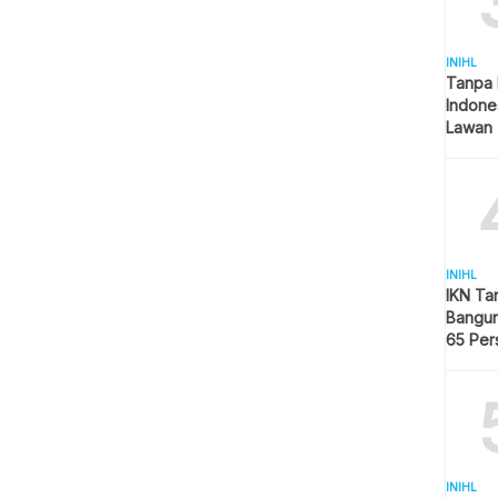
INIHL
Tanpa 
Indone
Lawan 
INIHL
IKN Ta
Bangun
65 Per
Hijau
INIHL