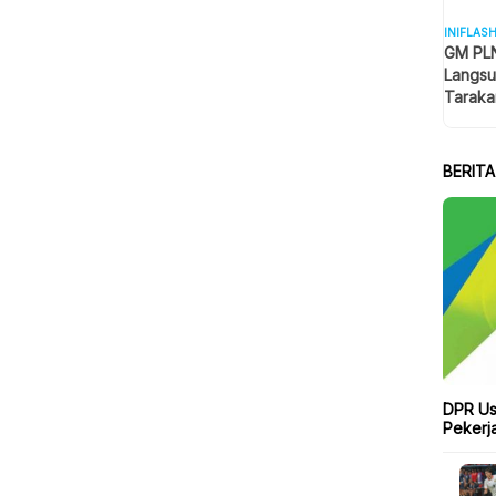
INIFLAS
GM PLN
Langsu
Taraka
Keselam
BERIT
DPR Us
Pekerj