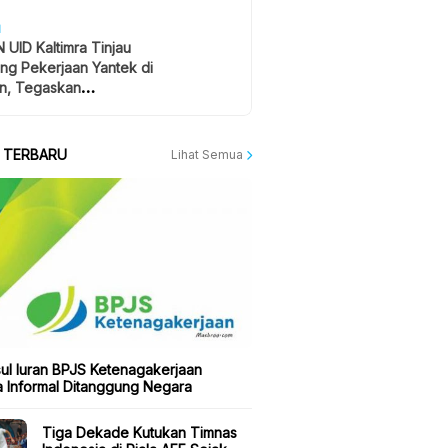
H
 UID Kaltimra Tinjau
ng Pekerjaan Yantek di
n, Tegaskan
atan Jadi Prioritas
A TERBARU
Lihat Semua
ul Iuran BPJS Ketenagakerjaan
a Informal Ditanggung Negara
Tiga Dekade Kutukan Timnas