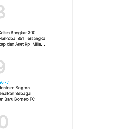
8
Kaltim Bongkar 300
Narkoba, 351 Tersangka
ap dan Aset Rp1 Miliar
9
EO FC
onteiro Segera
enalkan Sebagai
an Baru Borneo FC
0