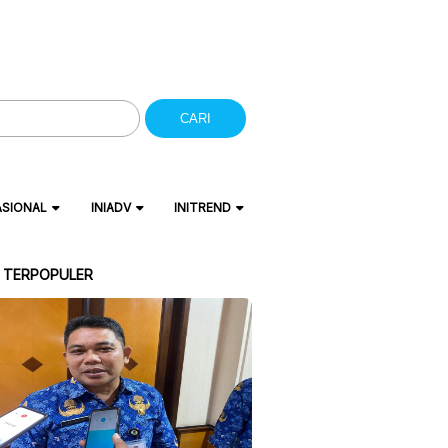
CARI
ASIONAL
INIADV
INITREND
A TERPOPULER