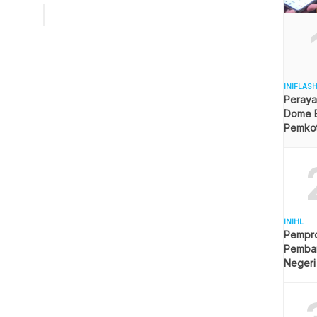
ara yang muncul dipermukaan tanah itu dikumpulkan dalam
 kemudian dijual untuk kepentingan sosial. “Ketimbang kita
n ngak boleh nambang. Itu kan batu bara permukaan […]
INIFLAS
Peraya
Dome B
Pemkot 
Angga
INIHL
Pempro
Pemba
Negeri