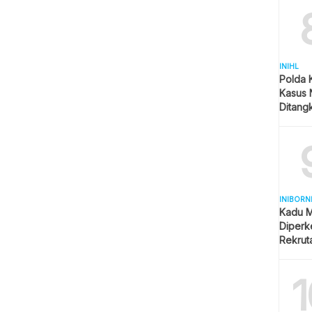
INIHL
Polda 
Kasus 
Ditangk
Disita
INIBORN
Kadu M
Diperk
Rekrut
1