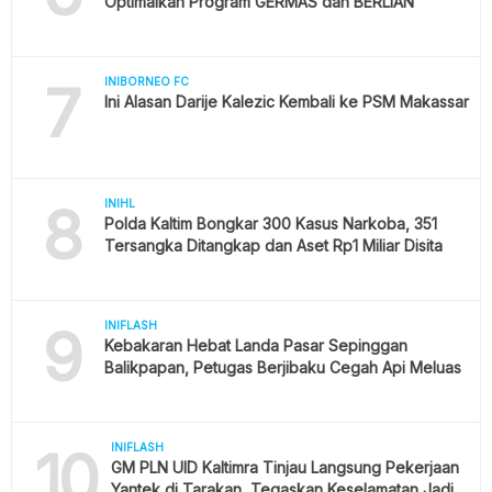
Optimalkan Program GERMAS dan BERLIAN
7
INIBORNEO FC
Ini Alasan Darije Kalezic Kembali ke PSM Makassar
8
INIHL
Polda Kaltim Bongkar 300 Kasus Narkoba, 351
Tersangka Ditangkap dan Aset Rp1 Miliar Disita
9
INIFLASH
Kebakaran Hebat Landa Pasar Sepinggan
Balikpapan, Petugas Berjibaku Cegah Api Meluas
10
INIFLASH
GM PLN UID Kaltimra Tinjau Langsung Pekerjaan
Yantek di Tarakan, Tegaskan Keselamatan Jadi