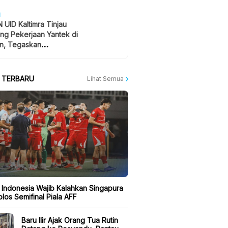
H
 UID Kaltimra Tinjau
ng Pekerjaan Yantek di
n, Tegaskan
atan Jadi Prioritas
A TERBARU
Lihat Semua
 Indonesia Wajib Kalahkan Singapura
los Semifinal Piala AFF
Baru Ilir Ajak Orang Tua Rutin