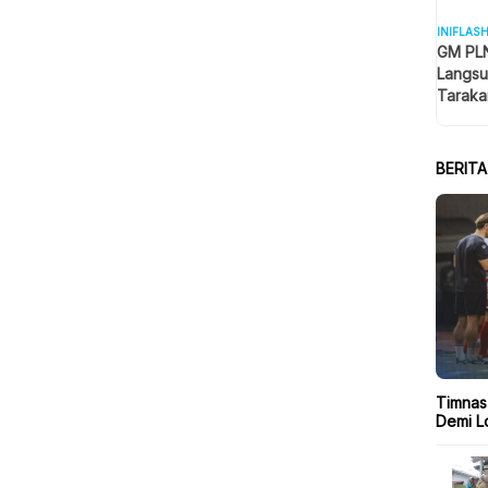
INIFLAS
GM PLN
Langsu
Taraka
Keselam
BERIT
Timnas
Demi Lo