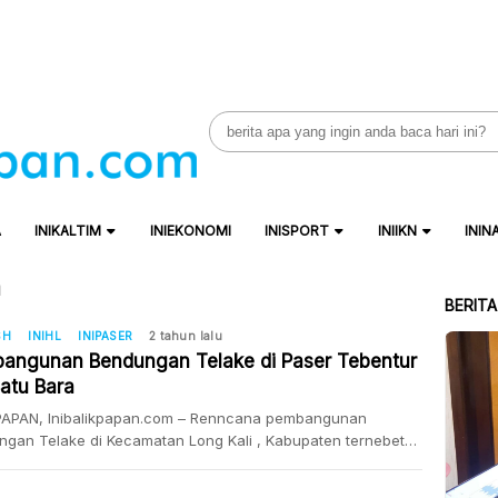
Search
for:
A
INIKALTIM
INIEKONOMI
INISPORT
INIIKN
ININ
n
BERIT
SH
INIHL
INIPASER
2 tahun lalu
angunan Bendungan Telake di Paser Tebentur
Batu Bara
PAPAN, Inibalikpapan.com – Renncana pembangunan
gan Telake di Kecamatan Long Kali , Kabupaten ternebetun
zin usaha pertambangan) batu bara. Demikian disampaikan
a Seksi Keterpaduan Pembangunan Infrastruktur Sumber