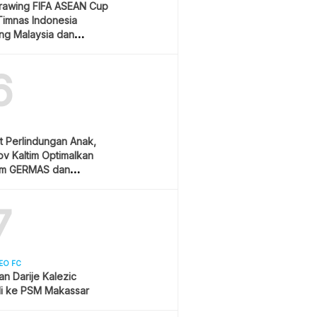
Drawing FIFA ASEAN Cup
Timnas Indonesia
ang Malaysia dan
ura
6
t Perlindungan Anak,
v Kaltim Optimalkan
am GERMAS dan
AN
7
EO FC
san Darije Kalezic
i ke PSM Makassar