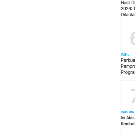
Hasil 
2026: 
Ditant
Singap
INIHL
Perkua
Pempro
Progr
BERLI
INIBORN
Ini Ala
Kembal