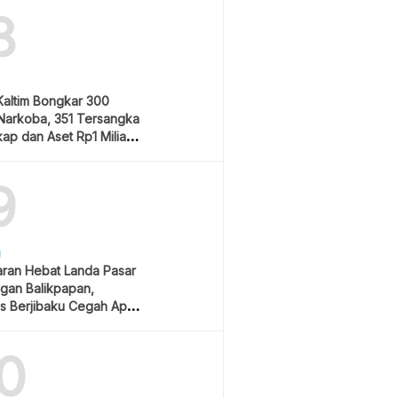
8
Kaltim Bongkar 300
Narkoba, 351 Tersangka
ap dan Aset Rp1 Miliar
9
H
ran Hebat Landa Pasar
gan Balikpapan,
s Berjibaku Cegah Api
0