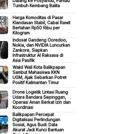
Datang ke Posyandu, Pantau
Tumbuh Kembang Balita
Harga Komoditas di Pasar
Klandasan Stabil, Cabai Rawit
Bertahan Rp50 Ribu per
Kilogram
Indosat Gandeng Ooredoo,
Nokia, dan NVIDIA Luncurkan
Zankore, Siapkan
Infrastruktur AI Raksasa di
Asia Pasifik
Wakil Wali Kota Balikpapan
Sambut Mahasiswa KKN
UGM, Ajak Sebarkan Potret
Positif Kalimantan Timur
Drone Logistik Lintasi Ruang
Udara Bandara Sepinggan,
Operasi Aman Berkat Izin dan
Koordinasi
Balikpapan Percepat
Digitalisasi Perlindungan
Sosial, Agus Budi: Data
Akurat Jadi Kunci Bantuan