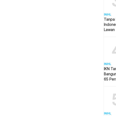
INIHL
Tanpa 
Indone
Lawan 
INIHL
IKN Ta
Bangun
65 Per
Hijau
INIHL