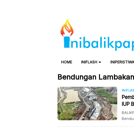
HOME
INIFLASH
INIPERISTIW
Bendungan Lambaka
INIFLA
Pemb
IUP 
BALIK
Bendun
IUP (i
Kepal