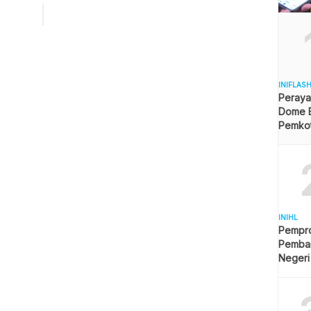
ir Balai Wilayah Sungai (BWS) Kaltim Gus Agung Guntoro
ersama Penjabat Gubernur Kaltim Akmal Malik meninjau
a lokasi pembangunan, Sabtu (18/11/2023). “Kami ingin
di […]
INIFLAS
Peraya
Dome B
Pemkot 
Angga
INIHL
Pempro
Pemba
Negeri