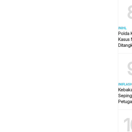
INIHL
Polda 
Kasus 
Ditangk
Disita
INIFLAS
Kebaka
Seping
Petuga
Meluas
1