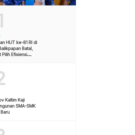
1
H
an HUT ke-81 RI di
alikpapan Batal,
Pilih Efisiensi
ran
2
v Kaltim Kaji
ngunan SMA-SMK
 Baru