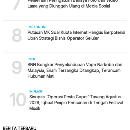
7
Pemeintah Peringatkan Bahaya Foto dan Video
Lama yang Diunggah Ulang di Media Sosial
8
INIEKONOMI
Putusan MK Soal Kuota Internet Hangus Berpotensi
Ubah Strategi Bisnis Operator Seluler
9
INIHL
BNN Bongkar Penyelundupan Vape Narkoba dari
Malaysia, Enam Tersangka Ditangkap, Terancam
Hukuman Mati
10
INIFLASH
Sinopsis ‘Operasi Pesta Copet’ Tayang Agustus
2026, Iqbaal Pimpin Pencurian di Tengah Festival
Musik
BERITA TERBARU