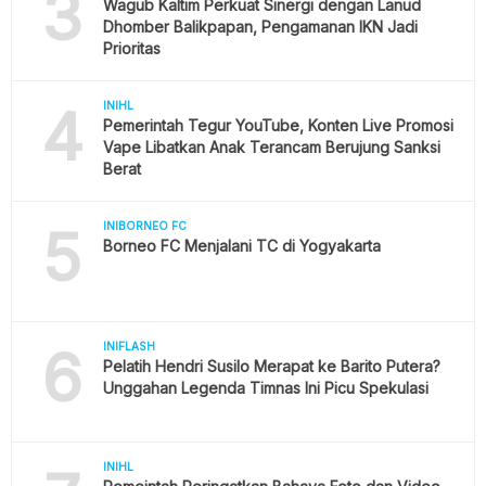
3
Wagub Kaltim Perkuat Sinergi dengan Lanud
Dhomber Balikpapan, Pengamanan IKN Jadi
Prioritas
4
INIHL
Pemerintah Tegur YouTube, Konten Live Promosi
Vape Libatkan Anak Terancam Berujung Sanksi
Berat
5
INIBORNEO FC
Borneo FC Menjalani TC di Yogyakarta
6
INIFLASH
Pelatih Hendri Susilo Merapat ke Barito Putera?
Unggahan Legenda Timnas Ini Picu Spekulasi
INIHL