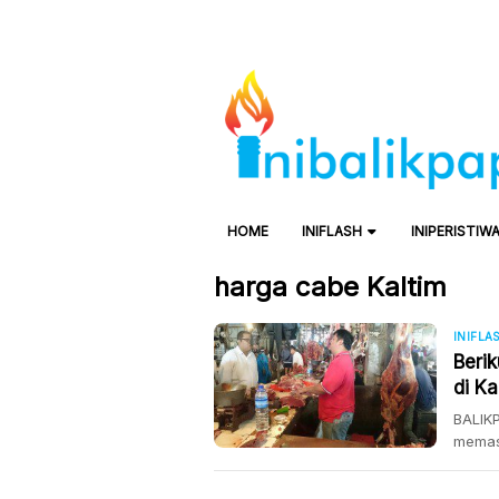
HOME
INIFLASH
INIPERISTIW
harga cabe Kaltim
INIFLA
Beri
di Ka
BALIKP
memas
Lalu b
telur 