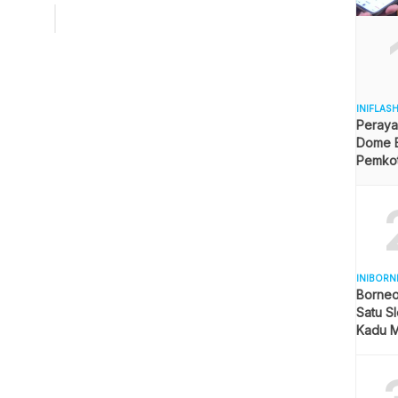
angan, Koperasi & UKM Provovisi Kaltim Ikan Tongkol
667/Kg Ikan Mas Rp. 36,667 /Kg Ikan Kembung Rp. 33,333/Kg
sin Teri Kecil Rp.126,667/kg Ikan […]
INIFLAS
Peraya
Dome B
Pemkot 
Angga
INIBORN
Borneo
Satu Sl
Kadu M