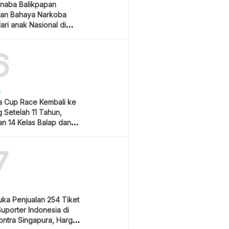
naba Balikpapan
an Bahaya Narkoba
ari anak Nasional di
 Gubernur Kaltim
6
H
 Cup Race Kembali ke
 Setelah 11 Tahun,
an 14 Kelas Balap dan
m Hiburan
7
uka Penjualan 254 Tiket
Suporter Indonesia di
ontra Singapura, Harga