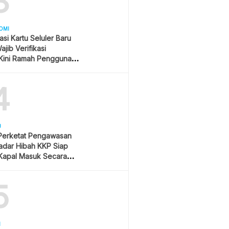
3
OMI
asi Kartu Seluler Baru
jib Verifikasi
Kini Ramah Pengguna
4
U
 Perketat Pengawasan
Radar Hibah KKP Siap
Kapal Masuk Secara
ime
5
H