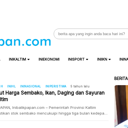
Search
for:
A
INIKALTIM
INIEKONOMI
INISPORT
INIIKN
ININ
BERIT
SH
INIHL
ININASIONAL
INIPERISTIWA
5 tahun lalu
kut Harga Sembako, Ikan, Daging dan Sayuran
ltim
APAN, Inibalikpapan.com – Pemerintah Provinsi Kaltim
tikan stok sembako mencukuipi hingga tiga bulan kedepan.
agaimana dengan harga? Berikut daftar harga ikan, daging,
hingga sembako yang dilansir dari laman Dinas Perindustrian,