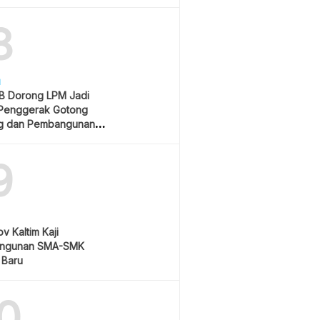
Rp550 Ribu
8
H
 Dorong LPM Jadi
Penggerak Gotong
g dan Pembangunan
atif
9
v Kaltim Kaji
ngunan SMA-SMK
 Baru
0