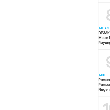
Mulai 
INIFLAS
DP3AKB
Motor 
Royon
Partisip
INIHL
Pempro
Pemba
Negeri
1