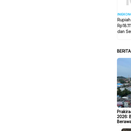
INIEKON
Rupiah
Rp18.11
dan Se
Memba
BERIT
Prakir
2026: 
Beraw