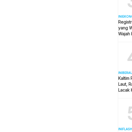
INIEKON
Registr
yang Wa
Wajah 
Hijab
INIBERA
Kaltim
Laut, 
Lacak 
Real T
INIFLAS