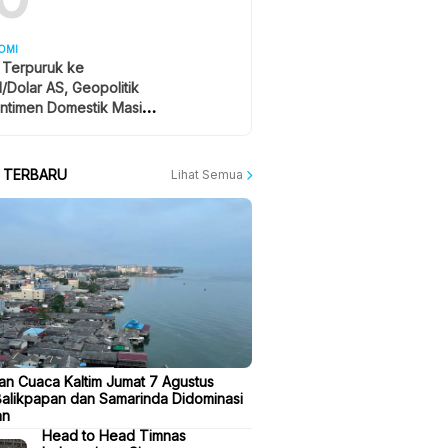
OMI
 Terpuruk ke
1/Dolar AS, Geopolitik
ntimen Domestik Masih
yangi
A TERBARU
Lihat Semua
aan Cuaca Kaltim Jumat 7 Agustus
Balikpapan dan Samarinda Didominasi
an
Head to Head Timnas