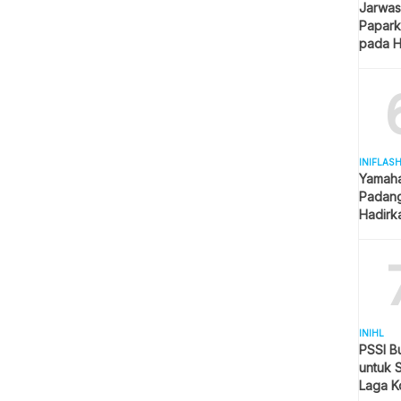
Jarwas
Papark
pada H
Kantor
INIFLAS
Yamaha
Padang
Hadirk
Beraga
INIHL
PSSI B
untuk 
Laga K