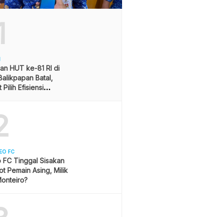
1
H
an HUT ke-81 RI di
alikpapan Batal,
Pilih Efisiensi
ran
2
EO FC
 FC Tinggal Sisakan
ot Pemain Asing, Milik
onteiro?