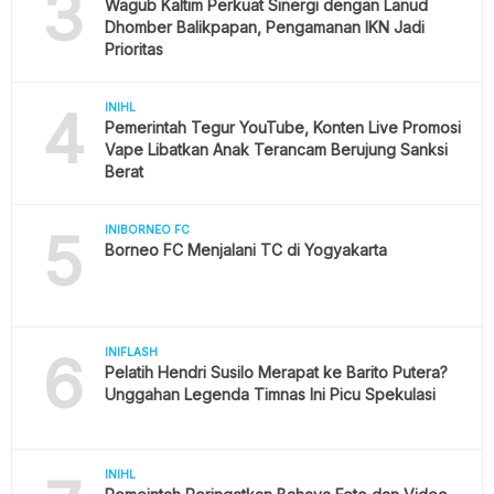
3
Wagub Kaltim Perkuat Sinergi dengan Lanud
Dhomber Balikpapan, Pengamanan IKN Jadi
Prioritas
4
INIHL
Pemerintah Tegur YouTube, Konten Live Promosi
Vape Libatkan Anak Terancam Berujung Sanksi
Berat
5
INIBORNEO FC
Borneo FC Menjalani TC di Yogyakarta
6
INIFLASH
Pelatih Hendri Susilo Merapat ke Barito Putera?
Unggahan Legenda Timnas Ini Picu Spekulasi
INIHL