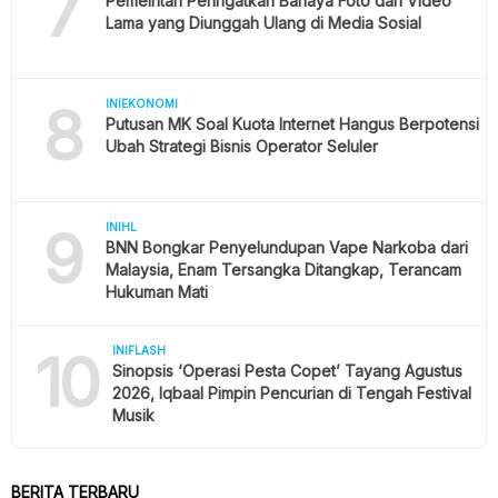
7
Pemeintah Peringatkan Bahaya Foto dan Video
Lama yang Diunggah Ulang di Media Sosial
8
INIEKONOMI
Putusan MK Soal Kuota Internet Hangus Berpotensi
Ubah Strategi Bisnis Operator Seluler
9
INIHL
BNN Bongkar Penyelundupan Vape Narkoba dari
Malaysia, Enam Tersangka Ditangkap, Terancam
Hukuman Mati
10
INIFLASH
Sinopsis ‘Operasi Pesta Copet’ Tayang Agustus
2026, Iqbaal Pimpin Pencurian di Tengah Festival
Musik
BERITA TERBARU