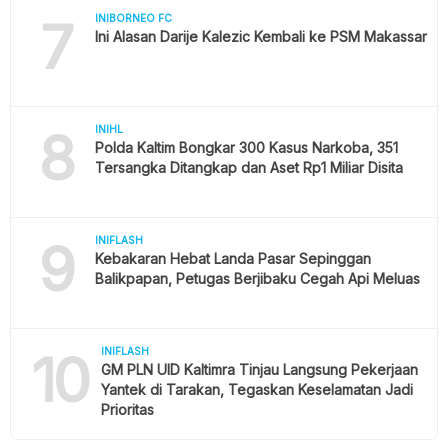
7
INIBORNEO FC
Ini Alasan Darije Kalezic Kembali ke PSM Makassar
8
INIHL
Polda Kaltim Bongkar 300 Kasus Narkoba, 351
Tersangka Ditangkap dan Aset Rp1 Miliar Disita
9
INIFLASH
Kebakaran Hebat Landa Pasar Sepinggan
Balikpapan, Petugas Berjibaku Cegah Api Meluas
10
INIFLASH
GM PLN UID Kaltimra Tinjau Langsung Pekerjaan
Yantek di Tarakan, Tegaskan Keselamatan Jadi
Prioritas