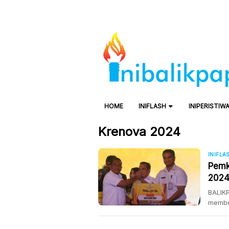
HOME
INIFLASH
INIPERISTIW
Krenova 2024
INIFLA
Pemk
2024
BALIKP
membe
inovas
Muhai