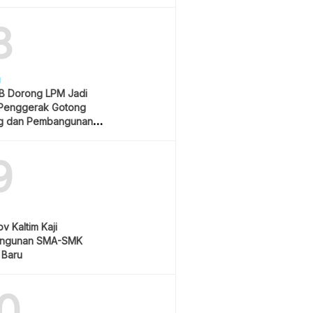
Rp550 Ribu
8
H
 Dorong LPM Jadi
Penggerak Gotong
g dan Pembangunan
atif
9
v Kaltim Kaji
ngunan SMA-SMK
 Baru
0