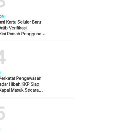
3
OMI
asi Kartu Seluler Baru
jib Verifikasi
Kini Ramah Pengguna
4
U
 Perketat Pengawasan
Radar Hibah KKP Siap
Kapal Masuk Secara
ime
5
H