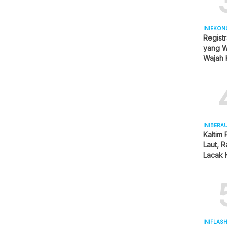
INIEKON
Registr
yang Wa
Wajah 
Hijab
INIBERA
Kaltim
Laut, 
Lacak 
Real T
INIFLAS