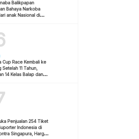
naba Balikpapan
an Bahaya Narkoba
ari anak Nasional di
 Gubernur Kaltim
6
H
 Cup Race Kembali ke
 Setelah 11 Tahun,
an 14 Kelas Balap dan
m Hiburan
7
uka Penjualan 254 Tiket
Suporter Indonesia di
ontra Singapura, Harga