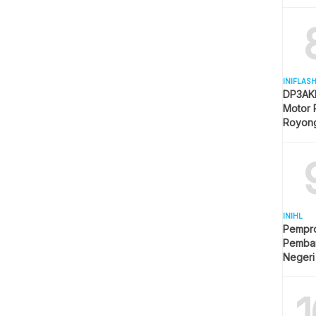
Mulai 
INIFLAS
DP3AKB
Motor 
Royon
Partisip
INIHL
Pempro
Pemba
Negeri
1