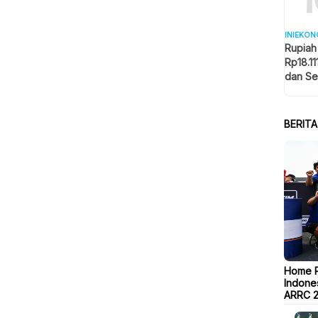
INIEKON
Rupiah
Rp18.11
dan Se
Memba
BERIT
Home R
Indone
ARRC 