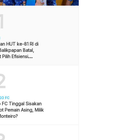
1
H
an HUT ke-81 RI di
alikpapan Batal,
Pilih Efisiensi
ran
2
EO FC
 FC Tinggal Sisakan
ot Pemain Asing, Milik
onteiro?