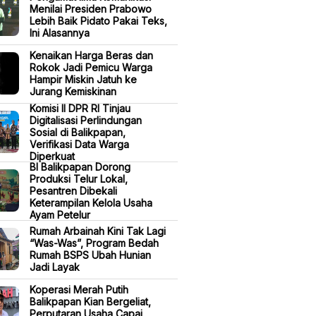
Menilai Presiden Prabowo
Lebih Baik Pidato Pakai Teks,
Ini Alasannya
Kenaikan Harga Beras dan
Rokok Jadi Pemicu Warga
Hampir Miskin Jatuh ke
Jurang Kemiskinan
Komisi II DPR RI Tinjau
Digitalisasi Perlindungan
Sosial di Balikpapan,
Verifikasi Data Warga
Diperkuat
BI Balikpapan Dorong
Produksi Telur Lokal,
Pesantren Dibekali
Keterampilan Kelola Usaha
Ayam Petelur
Rumah Arbainah Kini Tak Lagi
“Was-Was”, Program Bedah
Rumah BSPS Ubah Hunian
Jadi Layak
Koperasi Merah Putih
Balikpapan Kian Bergeliat,
Perputaran Usaha Capai