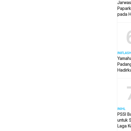
Jarwas
Papark
pada H
Kantor
INIFLAS
Yamaha
Padang
Hadirk
Beraga
INIHL
PSSI B
untuk 
Laga K