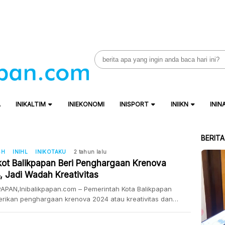
Search
for:
A
INIKALTIM
INIEKONOMI
INISPORT
INIIKN
ININ
BERIT
SH
INIHL
INIKOTAKU
2 tahun lalu
ot Balikpapan Beri Penghargaan Krenova
, Jadi Wadah Kreativitas
APAN,Inibalikpapan.com – Pemerintah Kota Balikpapan
rikan penghargaan krenova 2024 atau kreativitas dan
i di Hotel Novotel, Rabu (15/5/2024). Sekda Kota Balikpapan
min mengatakan, Pemkot Balikpapan pemberian apresiasi