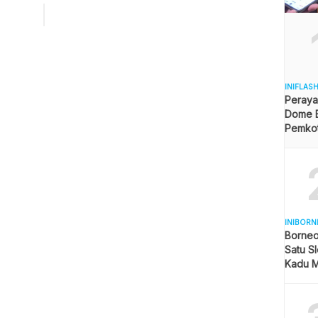
dap kegiatan krenova 2024 yang menjadi pendorong
an Kota Balikpapan. “Selamat kepada peserta yang ikut
tisipasi dalam lomba krenova 2024,” ujar Muhaimin. Dorong
Kreatif dan Inovatif Muhaimin […]
INIFLAS
Peraya
Dome B
Pemkot 
Angga
INIBORN
Borneo
Satu Sl
Kadu M