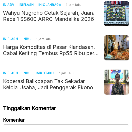
INIADV
INIFLASH
INIOLAHRAGA
4 jam lalu
Wahyu Nugroho Cetak Sejarah, Juara
Race 1 SS600 ARRC Mandalika 2026
INIFLASH
INIHL
5 jam lalu
Harga Komoditas di Pasar Klandasan,
Cabai Keriting Tembus Rp55 Ribu per
Kilogram
INIFLASH
INIHL
INIKOTAKU
7 jam lalu
Koperasi Balikpapan Tak Sekadar
Kelola Usaha, Jadi Penggerak Ekonomi
Warga
Tinggalkan Komentar
Komentar