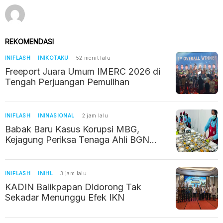
REKOMENDASI
INIFLASH
INIKOTAKU
52 menit lalu
Freeport Juara Umum IMERC 2026 di
Tengah Perjuangan Pemulihan
INIFLASH
ININASIONAL
2 jam lalu
Babak Baru Kasus Korupsi MBG,
Kejagung Periksa Tenaga Ahli BGN
hingga Bos Perusahaan
INIFLASH
INIHL
3 jam lalu
KADIN Balikpapan Didorong Tak
Sekadar Menunggu Efek IKN