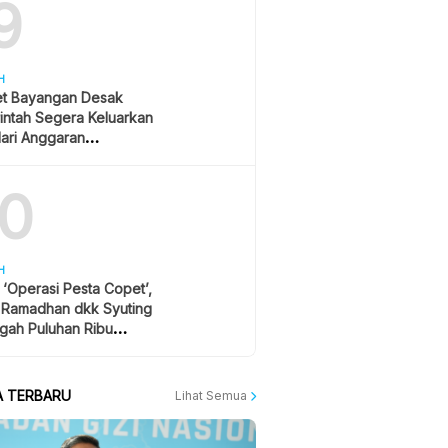
9
H
et Bayangan Desak
intah Segera Keluarkan
ari Anggaran
ikan, Hormati Putusan
10
H
r ‘Operasi Pesta Copet’,
l Ramadhan dkk Syuting
gah Puluhan Ribu
ton Konser
A TERBARU
Lihat Semua