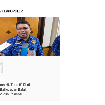
A TERPOPULER
1
H
an HUT ke-81 RI di
alikpapan Batal,
 Pilih Efisiensi
ran