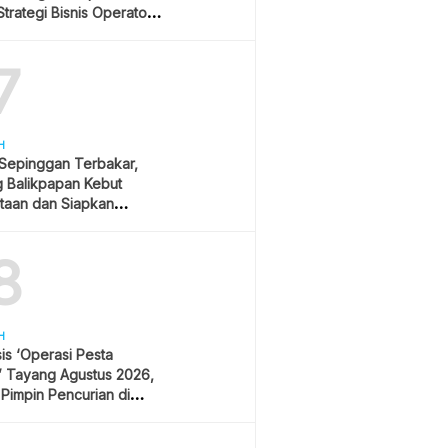
trategi Bisnis Operator
r
7
H
 Sepinggan Terbakar,
g Balikpapan Kebut
taan dan Siapkan
lisasi
8
H
is ‘Operasi Pesta
’ Tayang Agustus 2026,
 Pimpin Pencurian di
 Festival Musik