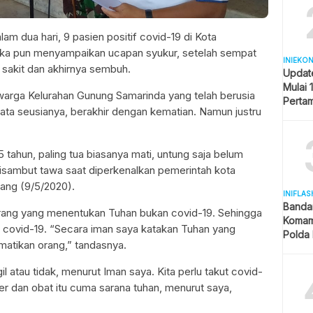
m dua hari, 9 pasien positif covid-19 di Kota
ka pun menyampaikan ucapan syukur, setelah sempat
INIEKO
h sakit dan akhirnya sembuh.
Updat
Mulai 
 warga Kelurahan Gunung Samarinda yang telah berusia
Pertam
-rata seusianya, berakhir dengan kematian. Namun justru
Liter
p.
tahun, paling tua biasanya mati, untung saja belum
disambut tawa saat diperkenalkan pemerintah kota
iang (9/5/2020).
INIFLAS
Banda
rang yang menentukan Tuhan bukan covid-19. Sehingga
Komam
n covid-19. “Secara iman saya katakan Tuhan yang
Polda 
atikan orang,” tandasnya.
dan La
 atau tidak, menurut Iman saya. Kita perlu takut covid-
er dan obat itu cuma sarana tuhan, menurut saya,