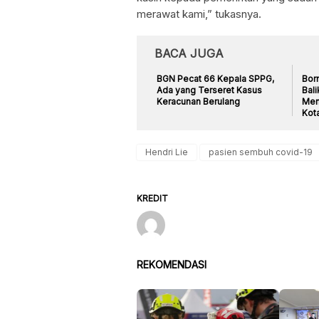
merawat kami,” tukasnya.
BACA JUGA
BGN Pecat 66 Kepala SPPG,
Bor
Ada yang Terseret Kasus
Bal
Keracunan Berulang
Men
Kot
Hendri Lie
pasien sembuh covid-19
KREDIT
REKOMENDASI