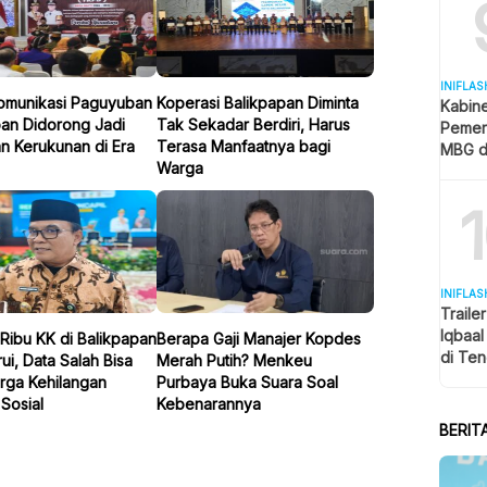
INIFLAS
omunikasi Paguyuban
Koperasi Balikpapan Diminta
Kabin
pan Didorong Jadi
Tak Sekadar Berdiri, Harus
Pemer
n Kerukunan di Era
Terasa Manfaatnya bagi
MBG d
Warga
Pendid
MK
INIFLAS
Traile
Iqbaa
Ribu KK di Balikpapan
Berapa Gaji Manajer Kopdes
di Ten
ui, Data Salah Bisa
Merah Putih? Menkeu
Penon
rga Kehilangan
Purbaya Buka Suara Soal
Sosial
Kebenarannya
BERIT