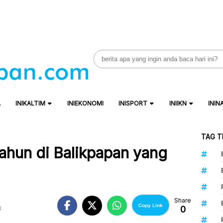
Search
for:
A
INIKALTIM
INIEKONOMI
INISPORT
INIIKN
ININ
TAG T
Tahun di Balikpapan yang
Share
Copy Link
0
B