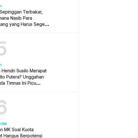
H
 Sepinggan Terbakar,
mana Nasib Para
ang yang Harus Segera
lan?
5
H
h Hendri Susilo Merapat
ito Putera? Unggahan
a Timnas Ini Picu
asi
6
NOMI
an MK Soal Kuota
et Hangus Berpotensi