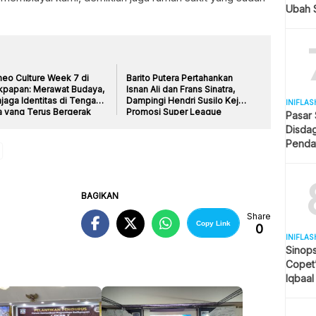
Ubah S
Selule
neo Culture Week 7 di
Barito Putera Pertahankan
ikpapan: Merawat Budaya,
Isnan Ali dan Frans Sinatra,
jaga Identitas di Tengah
Dampingi Hendri Susilo Kejar
INIFLAS
a yang Terus Bergerak
Promosi Super League
Pasar
Disda
Penda
Revita
BAGIKAN
Share
Copy Link
0
INIFLAS
Sinops
Copet
Iqbaal
Tengah