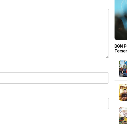
BGN P
Terser