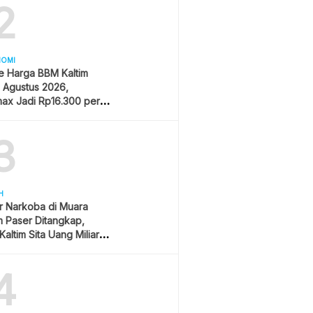
2
NOMI
e Harga BBM Kaltim
1 Agustus 2026,
ax Jadi Rp16.300 per
3
H
r Narkoba di Muara
 Paser Ditangkap,
Kaltim Sita Uang Miliaran
han Sawit
4