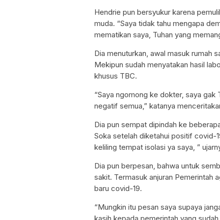
Hendrie pun bersyukur karena pemuli
muda. “Saya tidak tahu mengapa demi
mematikan saya, Tuhan yang memanggi
Dia menuturkan, awal masuk rumah sa
Mekipun sudah menyatakan hasil labor
khusus TBC.
“Saya ngomong ke dokter, saya gak TB
negatif semua,” katanya menceritaka
Dia pun sempat dipindah ke beberapa
Soka setelah diketahui positif covid-
keliling tempat isolasi ya saya, ” ujarn
Dia pun berpesan, bahwa untuk sembu
sakit. Termasuk anjuran Pemerintah a
baru covid-19.
“Mungkin itu pesan saya supaya jang
kasih kepada pemerintah yang sudah 