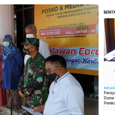
BERIT
INIFLAS
Peraya
Dome B
Pemkot
Angga