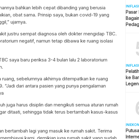
INIFLAS
hannya bahkan lebih cepat dibanding yang berusia
Pasar
kian, obat sama. Prinsip saya, bukan covid-19 yang
Bagai
l,” ujarnya.
Pedag
Berjua
kit justru sempat diagnosa oleh dokter mengidap TBC.
atorium negatif, namun tetap dibawa ke ruang isolasi
C saya baru periksa 3-4 bulan lalu 2 laboratorium
INIFLAS
n.
Pelati
ke Bar
 ruang, sebelumnya akhirnya ditempatkan ke ruang
Legend
19. “Jadi dari antara pasien yang punya pengalaman
Spekul
ya
h juga harus disiplin dan mengikuti semua aturan rumah
gar ditaati, sehingga tidak terus bertambah kasus-kasus
INIEKO
an bertambah lagi yang masuk ke rumah sakit. Terima
Putus
Intern
membiayai kami, demikian juga rumah sakit yang sudah