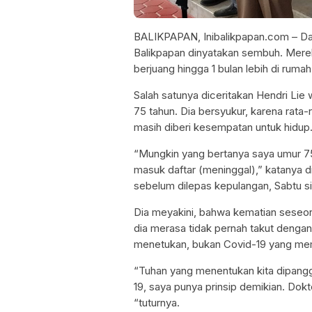
BALIKPAPAN, Inibalikpapan.com – Dala
Balikpapan dinyatakan sembuh. Mere
berjuang hingga 1 bulan lebih di ruma
Salah satunya diceritakan Hendri Lie
75 tahun. Dia bersyukur, karena rata
masih diberi kesempatan untuk hidu
“Mungkin yang bertanya saya umur 75 
masuk daftar (meninggal),” katanya 
sebelum dilepas kepulangan, Sabtu s
Dia meyakini, bahwa kematian seseo
dia merasa tidak pernah takut denga
menetukan, bukan Covid-19 yang mem
“Tuhan yang menentukan kita dipanggil
19, saya punya prinsip demikian. Dokt
“tuturnya.