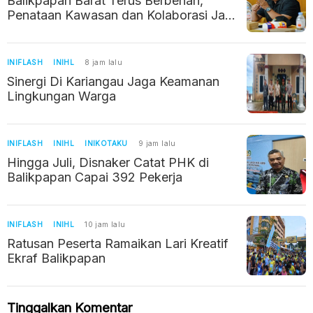
Balikpapan Barat Terus Berbenah,
Penataan Kawasan dan Kolaborasi Jadi
Prioritas
INIFLASH
INIHL
8 jam lalu
Sinergi Di Kariangau Jaga Keamanan
Lingkungan Warga
INIFLASH
INIHL
INIKOTAKU
9 jam lalu
Hingga Juli, Disnaker Catat PHK di
Balikpapan Capai 392 Pekerja
INIFLASH
INIHL
10 jam lalu
Ratusan Peserta Ramaikan Lari Kreatif
Ekraf Balikpapan
Tinggalkan Komentar