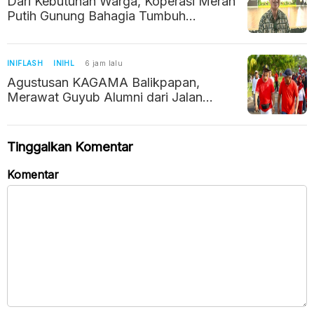
Dari Kebutuhan Warga, Koperasi Merah
Putih Gunung Bahagia Tumbuh
Perlahan
INIFLASH
INIHL
6 jam lalu
Agustusan KAGAMA Balikpapan,
Merawat Guyub Alumni dari Jalan
Sehat hingga Silaturahmi
Tinggalkan Komentar
Komentar