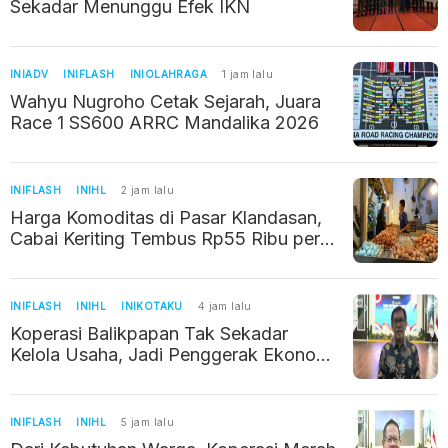
Sekadar Menunggu Efek IKN
INIADV
INIFLASH
INIOLAHRAGA
1 jam lalu
Wahyu Nugroho Cetak Sejarah, Juara
Race 1 SS600 ARRC Mandalika 2026
INIFLASH
INIHL
2 jam lalu
Harga Komoditas di Pasar Klandasan,
Cabai Keriting Tembus Rp55 Ribu per
Kilogram
INIFLASH
INIHL
INIKOTAKU
4 jam lalu
Koperasi Balikpapan Tak Sekadar
Kelola Usaha, Jadi Penggerak Ekonomi
Warga
INIFLASH
INIHL
5 jam lalu