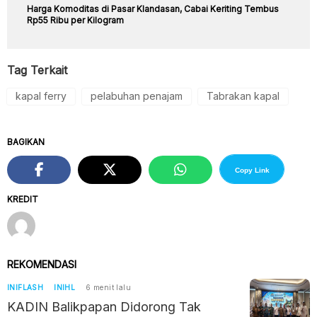
Harga Komoditas di Pasar Klandasan, Cabai Keriting Tembus
Rp55 Ribu per Kilogram
Tag Terkait
kapal ferry
pelabuhan penajam
Tabrakan kapal
BAGIKAN
Copy Link
KREDIT
REKOMENDASI
INIFLASH
INIHL
6 menit lalu
KADIN Balikpapan Didorong Tak