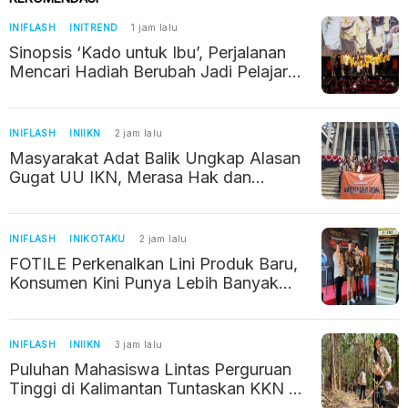
INIFLASH
INITREND
1 jam lalu
Sinopsis ‘Kado untuk Ibu’, Perjalanan
Mencari Hadiah Berubah Jadi Pelajaran
tentang Kehilangan
INIFLASH
INIIKN
2 jam lalu
Masyarakat Adat Balik Ungkap Alasan
Gugat UU IKN, Merasa Hak dan
Wilayahnya Terancam
INIFLASH
INIKOTAKU
2 jam lalu
FOTILE Perkenalkan Lini Produk Baru,
Konsumen Kini Punya Lebih Banyak
Pilihan
INIFLASH
INIIKN
3 jam lalu
Puluhan Mahasiswa Lintas Perguruan
Tinggi di Kalimantan Tuntaskan KKN di
IKN