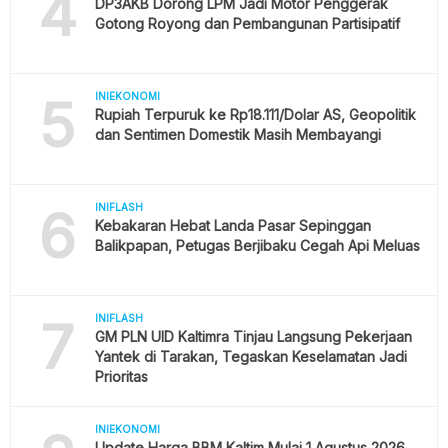
4
DP3AKB Dorong LPM Jadi Motor Penggerak
Gotong Royong dan Pembangunan Partisipatif
5
INIEKONOMI
Rupiah Terpuruk ke Rp18.111/Dolar AS, Geopolitik
dan Sentimen Domestik Masih Membayangi
6
INIFLASH
Kebakaran Hebat Landa Pasar Sepinggan
Balikpapan, Petugas Berjibaku Cegah Api Meluas
7
INIFLASH
GM PLN UID Kaltimra Tinjau Langsung Pekerjaan
Yantek di Tarakan, Tegaskan Keselamatan Jadi
Prioritas
INIEKONOMI
Update Harga BBM Kaltim Mulai 1 Agustus 2026,