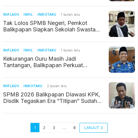
Terima Pekan Ini
INIFLASH
INIHL
INIKOTAKU
1 bulan lalu
Tak Lolos SPMB Negeri, Pemkot
Balikpapan Siapkan Sekolah Swasta
Tanpa Beban Uang Pangkal dan SPP
INIFLASH
INIHL
INIKOTAKU
1 bulan lalu
Kekurangan Guru Masih Jadi
Tantangan, Balikpapan Perkuat
Pendidikan Lewat PJLP
INIFLASH
INIKOTAKU
2 bulan lalu
SPMB 2026 Balikpapan Diawasi KPK,
Disdik Tegaskan Era “Titipan” Sudah
Berakhir
1
2
3
…
8
LANJUT