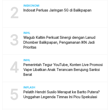
2
INIEKONOMI
Indosat Perluas Jaringan 5G di Balikpapan
3
INIHL
Wagub Kaltim Perkuat Sinergi dengan Lanud
Dhomber Balikpapan, Pengamanan IKN Jadi
Prioritas
4
INIHL
Pemerintah Tegur YouTube, Konten Live Promosi
Vape Libatkan Anak Terancam Berujung Sanksi
Berat
5
INIFLASH
Pelatih Hendri Susilo Merapat ke Barito Putera?
Unggahan Legenda Timnas Ini Picu Spekulasi