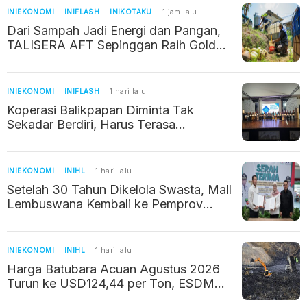
INIEKONOMI
INIFLASH
INIKOTAKU
1 jam lalu
Dari Sampah Jadi Energi dan Pangan,
TALISERA AFT Sepinggan Raih Gold
TJSL 2026
INIEKONOMI
INIFLASH
1 hari lalu
Koperasi Balikpapan Diminta Tak
Sekadar Berdiri, Harus Terasa
Manfaatnya bagi Warga
INIEKONOMI
INIHL
1 hari lalu
Setelah 30 Tahun Dikelola Swasta, Mall
Lembuswana Kembali ke Pemprov
Kaltim
INIEKONOMI
INIHL
1 hari lalu
Harga Batubara Acuan Agustus 2026
Turun ke USD124,44 per Ton, ESDM
Ungkap Penyebabnya