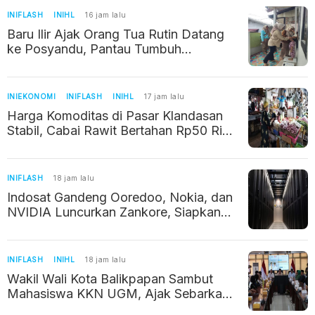
INIFLASH
INIHL
16 jam lalu
Baru Ilir Ajak Orang Tua Rutin Datang
ke Posyandu, Pantau Tumbuh
Kembang Balita
INIEKONOMI
INIFLASH
INIHL
17 jam lalu
Harga Komoditas di Pasar Klandasan
Stabil, Cabai Rawit Bertahan Rp50 Ribu
per Kilogram
INIFLASH
18 jam lalu
Indosat Gandeng Ooredoo, Nokia, dan
NVIDIA Luncurkan Zankore, Siapkan
Infrastruktur AI Raksasa di Asia Pasifik
INIFLASH
INIHL
18 jam lalu
Wakil Wali Kota Balikpapan Sambut
Mahasiswa KKN UGM, Ajak Sebarkan
Potret Positif Kalimantan Timur