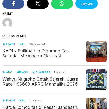
Copy Link
KREDIT
REKOMENDASI
INIFLASH
INIHL
20 menit lalu
KADIN Balikpapan Didorong Tak
Sekadar Menunggu Efek IKN
INIADV
INIFLASH
INIOLAHRAGA
1 jam lalu
Wahyu Nugroho Cetak Sejarah, Juara
Race 1 SS600 ARRC Mandalika 2026
INIFLASH
INIHL
2 jam lalu
Harga Komoditas di Pasar Klandasan,