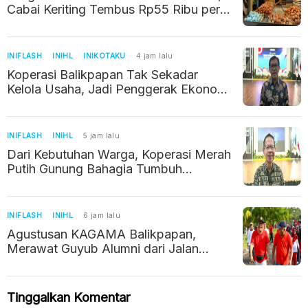
Cabai Keriting Tembus Rp55 Ribu per
Kilogram
INIFLASH
INIHL
INIKOTAKU
4 jam lalu
Koperasi Balikpapan Tak Sekadar
Kelola Usaha, Jadi Penggerak Ekonomi
Warga
INIFLASH
INIHL
5 jam lalu
Dari Kebutuhan Warga, Koperasi Merah
Putih Gunung Bahagia Tumbuh
Perlahan
INIFLASH
INIHL
6 jam lalu
Agustusan KAGAMA Balikpapan,
Merawat Guyub Alumni dari Jalan
Sehat hingga Silaturahmi
Tinggalkan Komentar