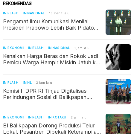
REKOMENDASI
INIFLASH
ININASIONAL
16 menit lalu
Pengamat Ilmu Komunikasi Menilai
Presiden Prabowo Lebih Baik Pidato
Pakai Teks, Ini Alasannya
INIEKONOMI
INIFLASH
ININASIONAL
1 jam lalu
Kenaikan Harga Beras dan Rokok Jadi
Pemicu Warga Hampir Miskin Jatuh ke
Jurang Kemiskinan
INIFLASH
INIHL
2 jam lalu
Komisi II DPR RI Tinjau Digitalisasi
Perlindungan Sosial di Balikpapan,
Verifikasi Data Warga Diperkuat
INIEKONOMI
INIFLASH
INIKOTAKU
2 jam lalu
BI Balikpapan Dorong Produksi Telur
Lokal, Pesantren Dibekali Keterampilan