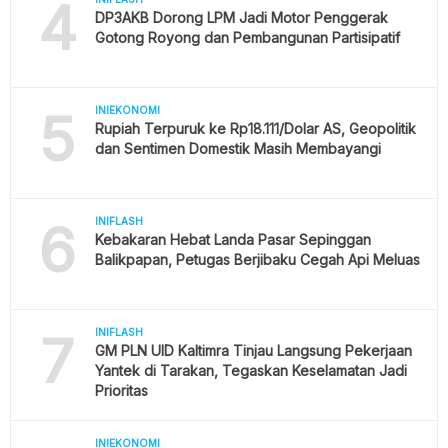
4
DP3AKB Dorong LPM Jadi Motor Penggerak
Gotong Royong dan Pembangunan Partisipatif
5
INIEKONOMI
Rupiah Terpuruk ke Rp18.111/Dolar AS, Geopolitik
dan Sentimen Domestik Masih Membayangi
6
INIFLASH
Kebakaran Hebat Landa Pasar Sepinggan
Balikpapan, Petugas Berjibaku Cegah Api Meluas
7
INIFLASH
GM PLN UID Kaltimra Tinjau Langsung Pekerjaan
Yantek di Tarakan, Tegaskan Keselamatan Jadi
Prioritas
INIEKONOMI