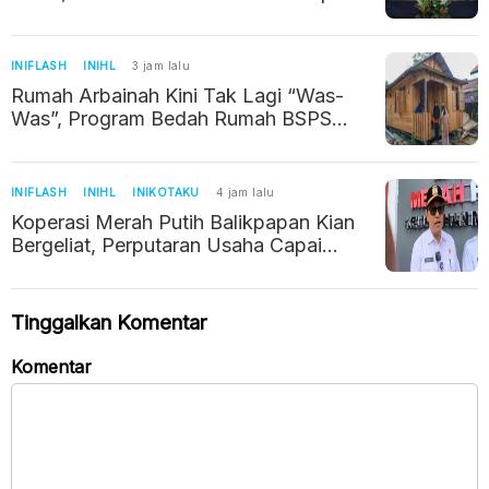
Kelola Usaha Ayam Petelur
INIFLASH
INIHL
3 jam lalu
Rumah Arbainah Kini Tak Lagi “Was-
Was”, Program Bedah Rumah BSPS
Ubah Hunian Jadi Layak
INIFLASH
INIHL
INIKOTAKU
4 jam lalu
Koperasi Merah Putih Balikpapan Kian
Bergeliat, Perputaran Usaha Capai
Rp1,6 Miliar
Tinggalkan Komentar
Komentar