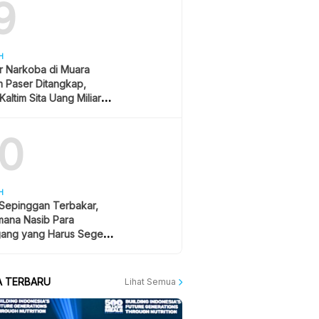
9
H
r Narkoba di Muara
 Paser Ditangkap,
Kaltim Sita Uang Miliaran
han Sawit
10
H
 Sepinggan Terbakar,
mana Nasib Para
ang yang Harus Segera
lan?
A TERBARU
Lihat Semua