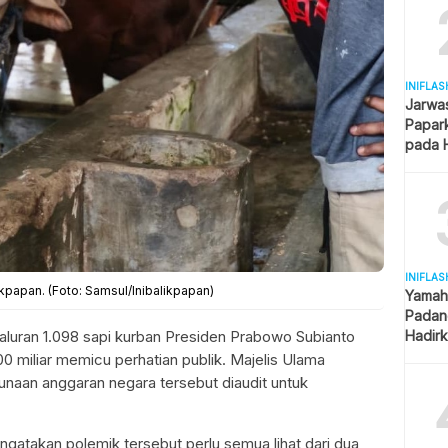
INIFLAS
Jarwa
Papar
pada H
Kantor
INIFLAS
kpapan. (Foto: Samsul/Inibalikpapan)
Yamah
Padang
Hadirk
luran 1.098 sapi kurban Presiden Prabowo Subianto
Berag
 miliar memicu perhatian publik. Majelis Ulama
naan anggaran negara tersebut diaudit untuk
gatakan polemik tersebut perlu semua lihat dari dua