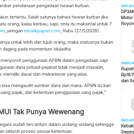
n sumber pendanaan pengadaan hewan kurban.
INIFLAS
DP3AK
rukun tertentu. Salah satunya bahwa hewan kurban jika
Motor
Royon
tu orang, kalau kerbau, sapi, onta itu maksimal untuk 7
Partisi
om
, jaringan
inibalikpapan.com
, Rabu (27/5/2026).
iatnya untuk lebih dari tujuh orang, maka statusnya bukan
ah daging pada momentum Iduladha.
juga menyoroti penggunaan APBN dalam pengadaan sapi
INIEKO
unaan dana pribadi pejabat tidak menjadi masalah,
Rupia
 memiliki dasar dan mekanisme yang jelas.
Rp18.1
dan S
ng bisa mengaudit sumber dana dari mana. APBN itu kan
Memba
g, uang pajak, dan ketentuan penggunaan uang pajak,”
t MUI Tak Punya Wewenang
INIFLAS
negara sudah tercantum dalam undang-undang sehingga
Kebak
an seluruh proses sesuai ketentuan.
Sepin