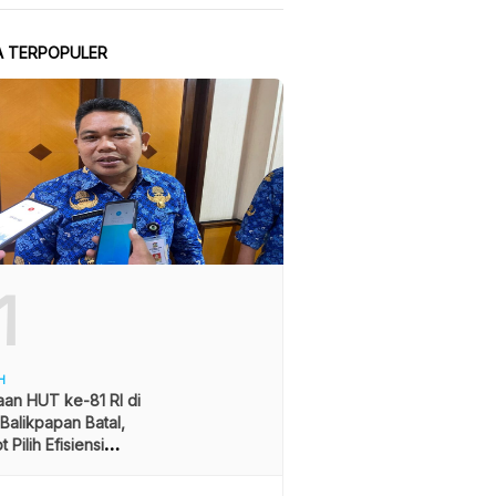
A TERPOPULER
1
H
an HUT ke-81 RI di
alikpapan Batal,
 Pilih Efisiensi
ran