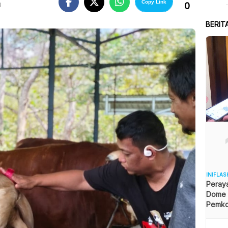
Copy Link
0
B
BERIT
INIFLAS
Peraya
Dome B
Pemkot
Angga