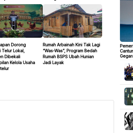
kpapan Dorong
Rumah Arbainah Kini Tak Lagi
Pemeri
 Telur Lokal,
“Was-Was”, Program Bedah
Cantu
Gegara
n Dibekali
Rumah BSPS Ubah Hunian
ilan Kelola Usaha
Jadi Layak
telur