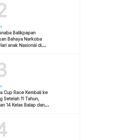
2
H
snaba Balikpapan
kan Bahaya Narkoba
ari anak Nasional di
 Gubernur Kaltim
3
H
a Cup Race Kembali ke
 Setelah 11 Tahun,
an 14 Kelas Balap dan
am Hiburan
4