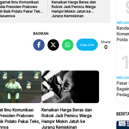
gamat Ilmu Komunikasi
Kenaikan Harga Beras dan
ilai Presiden Prabowo
Rokok Jadi Pemicu Warga
h Baik Pidato Pakai Teks,
Hampir Miskin Jatuh ke
Alasannya
Jurang Kemiskinan
INIFLAS
Banda
BAGIKAN
Komam
Polda 
Share
dan La
Copy Link
0
INIFLAS
Pasar
Bagai
Pedag
Berjua
t Ilmu Komunikasi
Kenaikan Harga Beras dan
BERIT
 Presiden Prabowo
Rokok Jadi Pemicu Warga
ik Pidato Pakai Teks,
Hampir Miskin Jatuh ke
annya
Jurang Kemiskinan