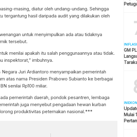
Petuga
asing-masing, diatur oleh undang-undang. Sehingga
Melua
itu tergantung hasil daripada audit yang dilakukan oleh
ewenangan untuk menyimpulkan ada atau tidaknya
mik tersebut.
INIFLAS
GM PLN
uk menilai apakah itu salah penggunaannya atau tidak.
Langsu
tau inspektorat,” imbuhnya.
Tarak
Kesela
s Negara Juri Ardiantoro menyampaikan pemerintah
ium atas nama Presiden Prabowo Subianto ke berbagai
 senilai Rp100 miliar.
kepada pemerintah daerah, pondok pesantren, lembaga
INIEKO
Pemerintah juga menyebut pengadaan hewan kurban
Updat
orong produktivitas peternakan nasional.***
Mulai 
Pertam
Liter