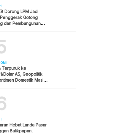
H
B Dorong LPM Jadi
 Penggerak Gotong
g dan Pembangunan
patif
5
NOMI
h Terpuruk ke
11/Dolar AS, Geopolitik
entimen Domestik Masih
yangi
6
H
aran Hebat Landa Pasar
ggan Balikpapan,