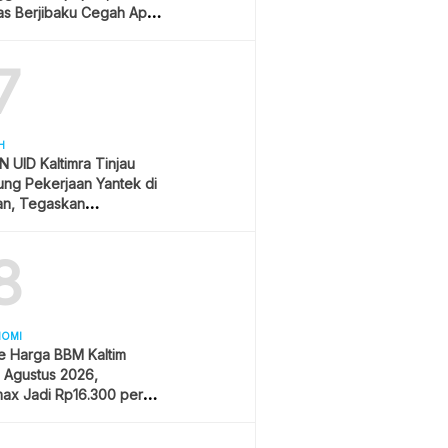
s Berjibaku Cegah Api
s
7
H
 UID Kaltimra Tinjau
ng Pekerjaan Yantek di
an, Tegaskan
matan Jadi Prioritas
8
NOMI
e Harga BBM Kaltim
1 Agustus 2026,
ax Jadi Rp16.300 per