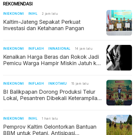
REKOMENDASI
INIEKONOMI
INIHL
2 jam lalu
Kaltim-Jateng Sepakat Perkuat
Investasi dan Ketahanan Pangan
INIEKONOMI
INIFLASH
ININASIONAL
14 jam lalu
Kenaikan Harga Beras dan Rokok Jadi
Pemicu Warga Hampir Miskin Jatuh ke
Jurang Kemiskinan
INIEKONOMI
INIFLASH
INIKOTAKU
15 jam lalu
BI Balikpapan Dorong Produksi Telur
Lokal, Pesantren Dibekali Keterampilan
Kelola Usaha Ayam Petelur
INIEKONOMI
INIHL
1 hari lalu
Pemprov Kaltim Gelontorkan Bantuan
BBM untuk Petani, Antisipasi