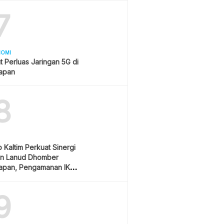
7
NOMI
t Perluas Jaringan 5G di
papan
8
Kaltim Perkuat Sinergi
n Lanud Dhomber
papan, Pengamanan IKN
ioritas
9