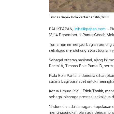
Timnas Sepak Bola Pantai berlatih / PSSI
BALIKPAPAN,
Inibalikpapan.com
– Pi
13-14 Desember di Pantai Genah Melast
Turnamen ini menjadi bagian penting 
sekaligus mendukung sport tourism y
Sebagai putaran nasional, ajang ini 
Pantai A, Timnas Bola Pantai B, serta 
Piala Bola Pantai Indonesia diharapk
sarana bagi para atlet untuk menin
Ketua Umum PSSI,
Erick Thohir
, men
sebagai olahraga prestasi sekaligus d
“Indonesia adalah negara kepulauan d
menghubungkan olahraga dengan prom