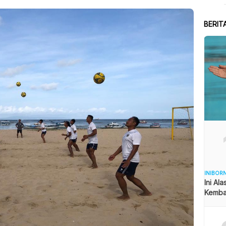
BERIT
INIBOR
Ini Al
Kemba