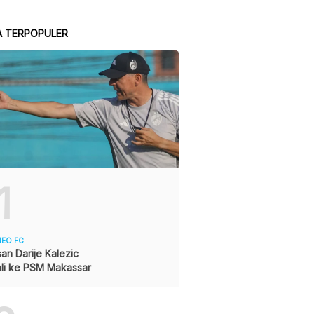
A TERPOPULER
1
NEO FC
asan Darije Kalezic
li ke PSM Makassar