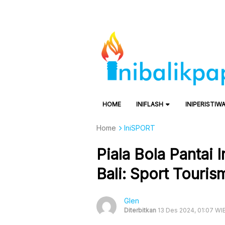
HOME
INIFLASH
INIPERISTIW
Home
IniSPORT
Piala Bola Pantai 
Bali: Sport Touris
Glen
Diterbitkan
13 Des 2024, 01:07 WI