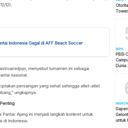
INIHL
12/12).
Otorit
Tower
ntai Indonesia Gagal di AFF Beach Soccer
INIHL
PBSI 
Campu
Dunia
stroamidjojo, menyebut turnamen ini sebagai
Pelang
ntai nasional.
Indone
ciptakan persaingan yang sehat sehingga atlet-atlet
mbang,” ungkapnya.
 Penting
INIEKO
Gapen
ntai: Ajang ini menjadi langkah konkret untuk
Gelont
untuk 
 di Indonesia.