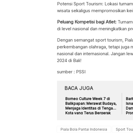
Potensi Sport Tourism: Lokasi turname
wisata sekaligus mempromosikan kei
Peluang Kompetisi bagi Atlet:
Turname
di level nasional dan meningkatkan pr
Dengan semangat sport tourism, Pial
perkembangan olahraga, tetapi juga
nasional dan internasional. Jangan l
2024 di Bali!
sumber : PSSI
BACA JUGA
Borneo Culture Week 7 di
Bari
Balikpapan: Merawat Budaya,
Isna
Menjaga Identitas di Tengah
Damp
Kota yang Terus Bergerak
Pro
Piala Bola Pantai Indonesia
Sport Tou