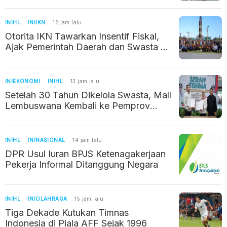
INIHL
INIIKN
12 jam lalu
Otorita IKN Tawarkan Insentif Fiskal,
Ajak Pemerintah Daerah dan Swasta di
Jawa Tengah Berinvestasi
INIEKONOMI
INIHL
13 jam lalu
Setelah 30 Tahun Dikelola Swasta, Mall
Lembuswana Kembali ke Pemprov
Kaltim
INIHL
ININASIONAL
14 jam lalu
DPR Usul Iuran BPJS Ketenagakerjaan
Pekerja Informal Ditanggung Negara
INIHL
INIOLAHRAGA
15 jam lalu
Tiga Dekade Kutukan Timnas
Indonesia di Piala AFF Sejak 1996