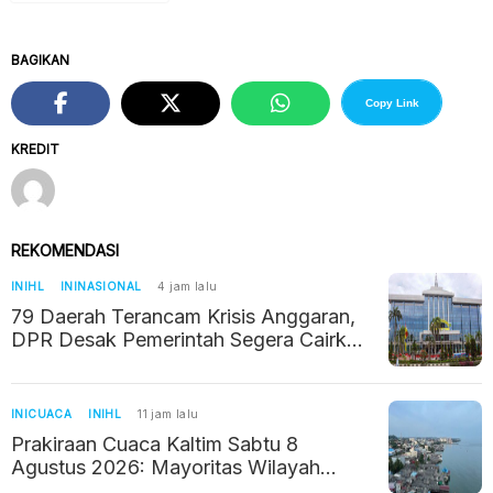
BAGIKAN
Copy Link
KREDIT
REKOMENDASI
INIHL
ININASIONAL
4 jam lalu
79 Daerah Terancam Krisis Anggaran,
DPR Desak Pemerintah Segera Cairkan
Tambahan DAU Rp14 Triliun
INICUACA
INIHL
11 jam lalu
Prakiraan Cuaca Kaltim Sabtu 8
Agustus 2026: Mayoritas Wilayah
Berawan