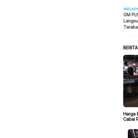
INIFLAS
GM PLN
Langsu
Taraka
Keselam
BERIT
Harga K
Cabai 