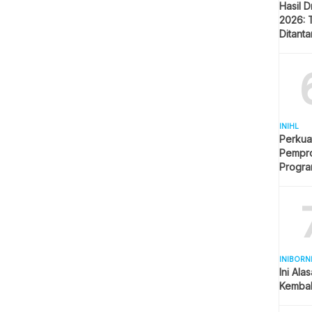
Hasil 
2026: 
Ditant
Singap
INIHL
Perkua
Pempro
Progr
BERLI
INIBORN
Ini Ala
Kembal