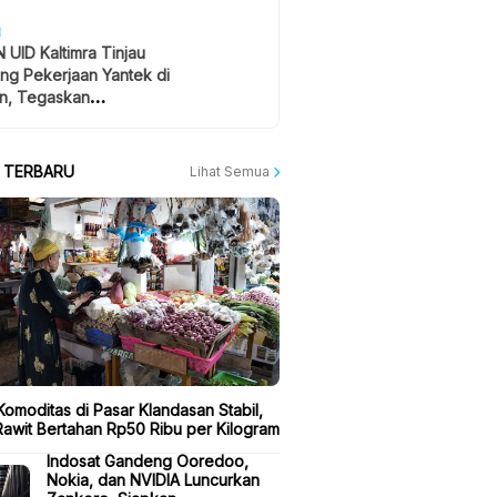
H
 UID Kaltimra Tinjau
ng Pekerjaan Yantek di
n, Tegaskan
atan Jadi Prioritas
A TERBARU
Lihat Semua
omoditas di Pasar Klandasan Stabil,
Rawit Bertahan Rp50 Ribu per Kilogram
Indosat Gandeng Ooredoo,
Nokia, dan NVIDIA Luncurkan