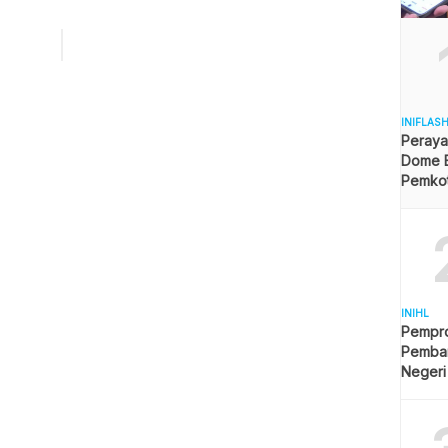
ura, Malaysia dan India. Jumat pagi ini (5/10/2018) bantuan
ustralia dan New Zealand, Jepang dan Inggris. Bantuan
dikumpulkan di Hanggar C berupa obat-obatan, makanan
terpal, genset, alat, hingga BBM. Sebagian sudah dikirim […]
INIFLAS
Peraya
Dome B
Pemkot 
Angga
INIHL
Pempro
Pemba
Negeri