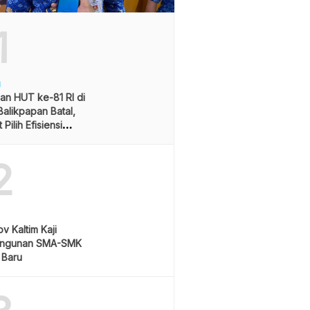
1
H
an HUT ke-81 RI di
alikpapan Batal,
Pilih Efisiensi
ran
2
v Kaltim Kaji
ngunan SMA-SMK
 Baru