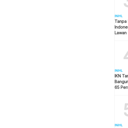
INIHL
Tanpa 
Indone
Lawan 
INIHL
IKN Ta
Bangun
65 Per
Hijau
INIHL