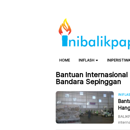
HOME
INIFLASH
INIPERISTIW
Bantuan Internasional
Bandara Sepinggan
INIFLA
Bant
Hang
Ton
BALIKP
intern
Balikp