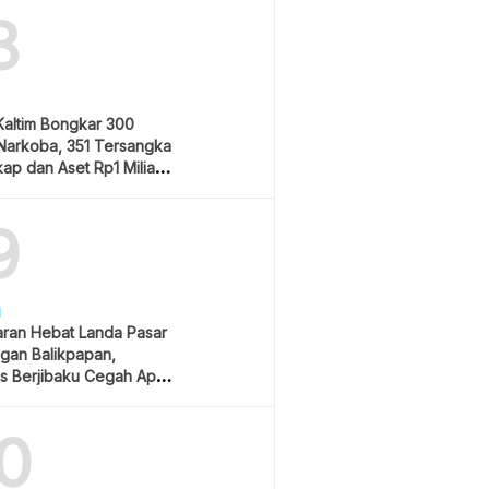
8
Kaltim Bongkar 300
Narkoba, 351 Tersangka
ap dan Aset Rp1 Miliar
9
H
ran Hebat Landa Pasar
gan Balikpapan,
s Berjibaku Cegah Api
0