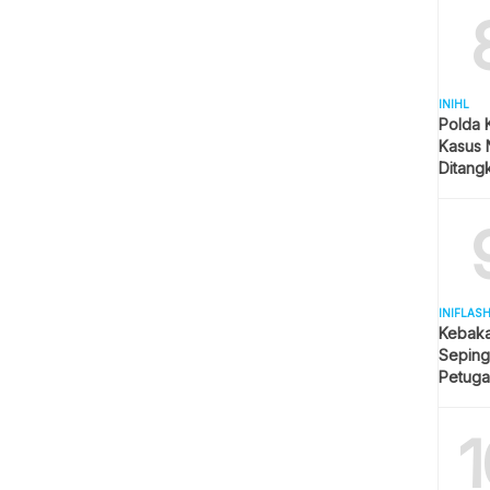
INIHL
Polda 
Kasus 
Ditangk
Disita
INIFLAS
Kebaka
Seping
Petuga
Meluas
1