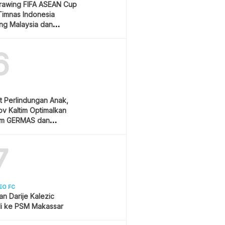
Drawing FIFA ASEAN Cup
Timnas Indonesia
ang Malaysia dan
ura
6
t Perlindungan Anak,
v Kaltim Optimalkan
am GERMAS dan
AN
7
EO FC
san Darije Kalezic
i ke PSM Makassar