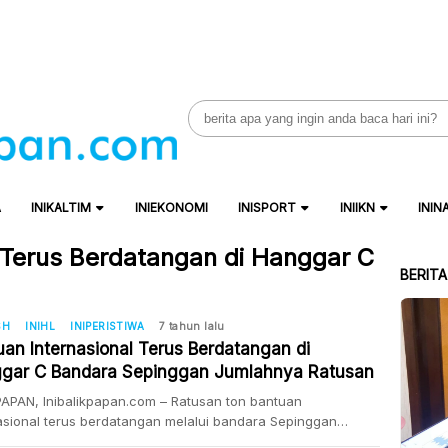
Search
for:
A
INIKALTIM
INIEKONOMI
INISPORT
INIIKN
ININ
 Terus Berdatangan di Hanggar C
BERIT
SH
INIHL
INIPERISTIWA
7 tahun lalu
uan Internasional Terus Berdatangan di
gar C Bandara Sepinggan Jumlahnya Ratusan
APAN, Inibalikpapan.com – Ratusan ton bantuan
asional terus berdatangan melalui bandara Sepinggan
apan. Sejak Rabu kemarin bantuan internasional datang dari