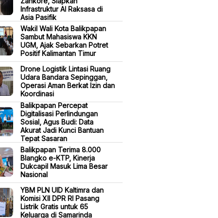
Zankore, Siapkan
Infrastruktur AI Raksasa di
Asia Pasifik
Wakil Wali Kota Balikpapan
Sambut Mahasiswa KKN
UGM, Ajak Sebarkan Potret
Positif Kalimantan Timur
Drone Logistik Lintasi Ruang
Udara Bandara Sepinggan,
Operasi Aman Berkat Izin dan
Koordinasi
Balikpapan Percepat
Digitalisasi Perlindungan
Sosial, Agus Budi: Data
Akurat Jadi Kunci Bantuan
Tepat Sasaran
Balikpapan Terima 8.000
Blangko e-KTP, Kinerja
Dukcapil Masuk Lima Besar
Nasional
YBM PLN UID Kaltimra dan
Komisi XII DPR RI Pasang
Listrik Gratis untuk 65
Keluarga di Samarinda